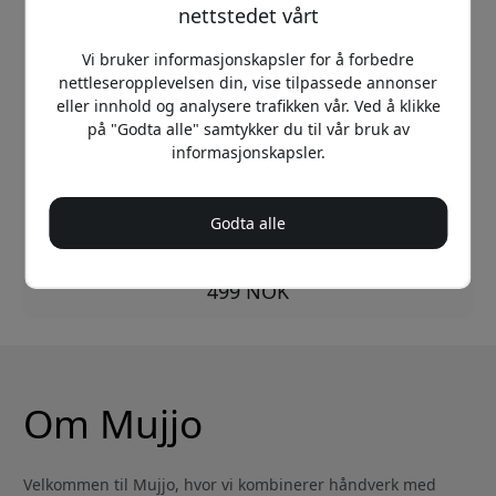
nettstedet vårt
Vi bruker informasjonskapsler for å forbedre
nettleseropplevelsen din, vise tilpassede annonser
eller innhold og analysere trafikken vår. Ved å klikke
MUJJO-AP-001-BS
på "Godta alle" samtykker du til vår bruk av
Mujjo Echelon AirPods Pro-etui for 2. generasjon, i
informasjonskapsler.
økologisk lær, med trådløs lading - Basalt
Kompatibel med trådløs lading
Vegetabilsk garvet øko-lær
Godta alle
Sikker klips og nøkkelbånd
På lager
499 NOK
Om Mujjo
Velkommen til Mujjo, hvor vi kombinerer håndverk med