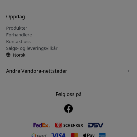
Oppdag
Produkter
Forhandlere
Kontakt oss
Salgs- og leveringsvilkår
Norsk
Andre Vendora-nettsteder
www.paperlike.se
www.satechi.se
Følg oss på
www.clickandgrow.se
www.playshifu.se
www.nordicsmartlight.se
www.myfirst.se
www.herqs.se