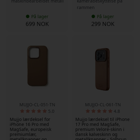
maskinbearbeidet metall
kamerabeskyttelse på
rammen
På lager
På lager
699 NOK
299 NOK
MUJJO-CL-051-TN
MUJJO-CL-061-TN
5.0
4.8
Mujjo lærdeksel for
Mujjo lærdeksel til iPhone
iPhone 16 Pro med
17 Pro med MagSafe,
MagSafe, europeisk
premium Velore-skinn i
premiumlær,
dansk kalveskinn og
metallknapper og
metallknapper - Solbrun