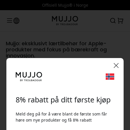
Offisiell Mujjo® i Norge
Mujjo: eksklusivt lærtilbehør for Apple-
produkter med fokus på bærekraft og
innovasjon.
🎉 Din rabattkode:
Vis alle kategorier
8% rabatt på ditt første kjøp
Meld deg på for å være blant de første som får
høre om nye produkter og få 8% rabatt
Bruk denne koden i kassen for å få 8% rabatt.