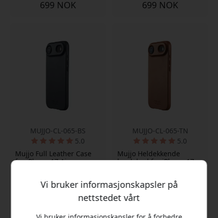
699 NOK
699 NOK
MUJJO-CL-065-BS
MUJJO-CL-065-TN
5.0
5.0
Mujjo Full Leather Case
Mujjo Heldekkende
for iPhone 17 Air,
lærdeksel for iPhone 17
MagSafe-kompatibelt
Air med MagSafe-
lærdeksel i Velore-lær
kompatibilitet, forhøyet
Vi bruker informasjonskapsler på
med 1 mm opphøyd kant
skjermkant og
- Basalt
metallknapper - Solbrun
nettstedet vårt
Velourskinn med fôr i
Velourskinn med
mikrofiber
førsteklasses finish
Vi bruker informasjonskapsler for å forbedre