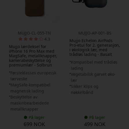
MUJJO-CL-055-TN
MUJJO-AP-001-BS
4.3
Mujjo Echelon AirPods
Pro-etui for 2. generasjon,
Mujjo lærdeksel for
i økologisk lær, med
iPhone 16 Pro Max med
trådløs lading - Basalt
MagSafe, metallknapper,
kamerabeskyttelse og
Kompatibel med trådløs
premiumlær - Solbrun
lading
Førsteklasses europeisk
Vegetabilsk garvet øko-
lærveske
lær
MagSafe-kompatibel
Sikker klips og
magnetisk lading
nøkkelbånd
Beskyttelse av
maskinbearbeidede
metallknapper
På lager
På lager
699 NOK
499 NOK