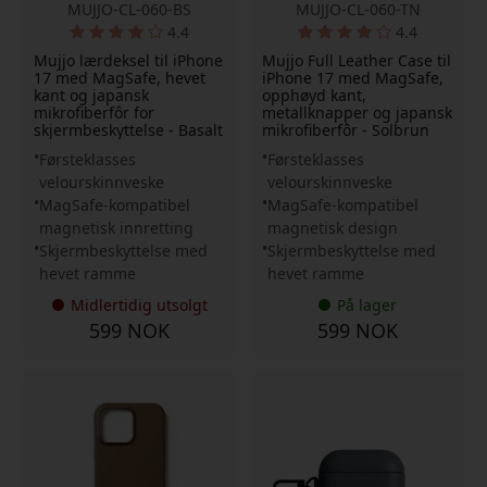
MUJJO-CL-060-BS
MUJJO-CL-060-TN
4.4
4.4
Mujjo lærdeksel til iPhone
Mujjo Full Leather Case til
17 med MagSafe, hevet
iPhone 17 med MagSafe,
kant og japansk
opphøyd kant,
mikrofiberfôr for
metallknapper og japansk
skjermbeskyttelse - Basalt
mikrofiberfôr - Solbrun
Førsteklasses
Førsteklasses
velourskinnveske
velourskinnveske
MagSafe-kompatibel
MagSafe-kompatibel
magnetisk innretting
magnetisk design
Skjermbeskyttelse med
Skjermbeskyttelse med
hevet ramme
hevet ramme
Midlertidig utsolgt
På lager
599 NOK
599 NOK