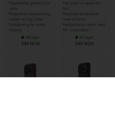
Vegetabilsk garvet Ecco-
Har plass til opptil tre
skinn
kort
Magnetisk oppbevaring
MagSafe-kompatibel
holder AirTag sikker
med iPhones
Sideåpning for enkel
Førsteklasses skinn med
tilgang
fôr i mikrofiber
På lager
På lager
299 NOK
549 NOK
MUJJO-CL-061-BR
MUJJO-CL-064-BK