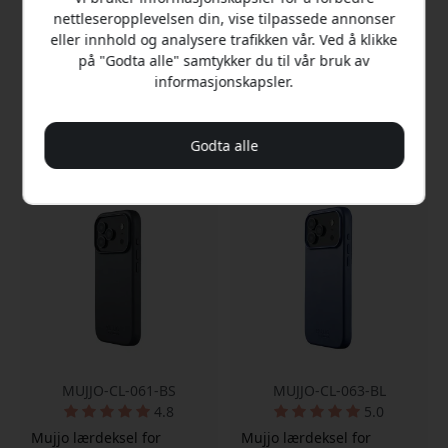
MagSafe-kompatibelt
MagSafe-kompatibel for
nettleseropplevelsen din, vise tilpassede annonser
magnetisk feste
lading
eller innhold og analysere trafikken vår. Ved å klikke
Forhøyet kant beskytter
Skjermbeskyttelse med
på "Godta alle" samtykker du til vår bruk av
skjermen
hevet ramme
informasjonskapsler.
På lager
På lager
599 NOK
599 NOK
Godta alle
MUJJO-CL-061-BS
MUJJO-CL-063-BL
4.8
5.0
Mujjo lærdeksel for
Mujjo lærdeksel for