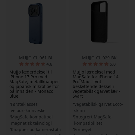
MUJJO-CL-061-BL
MUJJO-CL-029-BK
4.8
5.0
Mujjo læderdeksel til
Mujjo lærdeksel med
iPhone 17 Pro med
MagSafe for iPhone 14
MagSafe, metallknapper
Pro Max – tynt
og japansk mikrofiberfôr
beskyttende deksel i
på innsiden - Monaco
vegetabilsk garvet lær -
Blue
Svart
Førsteklasses
Vegetabilsk garvet Ecco-
velourskinnveske
skinn
MagSafe-kompatibel
Integrert MagSafe-
magnetisk teknologi
kompatibilitet
Knapper og kamerastøt i
Forhøyet