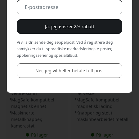
Ja, jeg ønsker 8% rabatt
Vi vil aldri sende deg søppelpost. Ved å registrere deg
MUJJO-CL-063-BK
MUJJO-CL-055-BK
samtykker du til sporadiske markedsførings-e-poster,
5.0
4.3
opplæringsserier og spesialtilbud.
Mujjo lærdeksel for
Mujjo lærdeksel for
iPhone 17 Pro Max med
iPhone 16 Pro Max med
MagSafe-kompatibilitet,
MagSafe, metallknapper,
Nei, jeg vil heller betale full pris.
metallknapper og
europeisk lær og
kamerabeskyttelse - Svart
kamerabeskyttelse - Svart
Eksteriør i førsteklasses
Førsteklasses europeisk
Velore-skinn
lærveske
MagSafe-kompatibel
MagSafe-kompatibel
magnetisk enhet
magnetisk lading
Maskinerte
Knapper og støt i
metallknapper,
maskinbearbeidet metall
kamerastøt
På lager
På lager