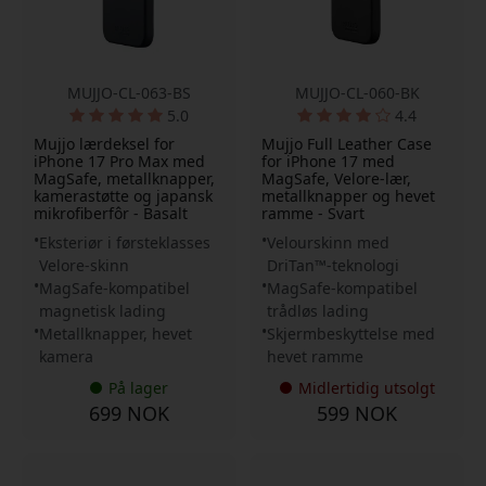
MUJJO-CL-063-BS
MUJJO-CL-060-BK
5.0
4.4
Mujjo lærdeksel for
Mujjo Full Leather Case
iPhone 17 Pro Max med
for iPhone 17 med
MagSafe, metallknapper,
MagSafe, Velore-lær,
kamerastøtte og japansk
metallknapper og hevet
mikrofiberfôr - Basalt
ramme - Svart
Eksteriør i førsteklasses
Velourskinn med
Velore-skinn
DriTan™-teknologi
MagSafe-kompatibel
MagSafe-kompatibel
magnetisk lading
trådløs lading
Metallknapper, hevet
Skjermbeskyttelse med
kamera
hevet ramme
På lager
Midlertidig utsolgt
699 NOK
599 NOK