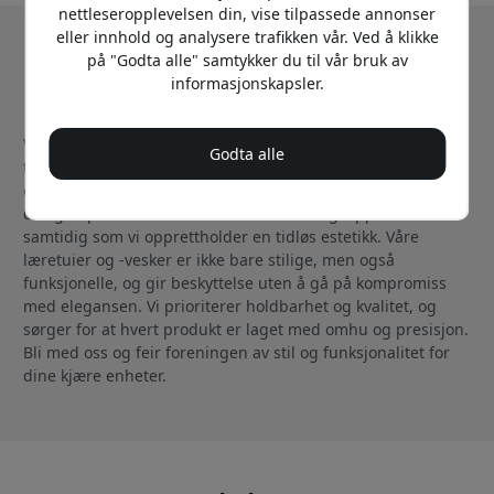
nettleseropplevelsen din, vise tilpassede annonser
eller innhold og analysere trafikken vår. Ved å klikke
på "Godta alle" samtykker du til vår bruk av
Om Mujjo
informasjonskapsler.
Velkommen til Mujjo, hvor vi kombinerer håndverk med
Godta alle
teknologi for å skape førsteklasses tilbehør til Apple-
enheter. Vi ble grunnlagt i 2011, og vår lidenskap er å
designe produkter som forbedrer hverdagsopplevelsene
samtidig som vi opprettholder en tidløs estetikk. Våre
læretuier og -vesker er ikke bare stilige, men også
funksjonelle, og gir beskyttelse uten å gå på kompromiss
med elegansen. Vi prioriterer holdbarhet og kvalitet, og
sørger for at hvert produkt er laget med omhu og presisjon.
Bli med oss og feir foreningen av stil og funksjonalitet for
dine kjære enheter.