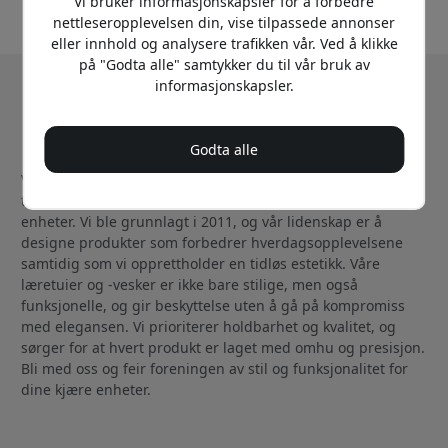
Vi bruker informasjonskapsler for å forbedre
nettleseropplevelsen din, vise tilpassede annonser
eller innhold og analysere trafikken vår. Ved å klikke
på "Godta alle" samtykker du til vår bruk av
informasjonskapsler.
Om Mujjo
Godta alle
Velkommen til Mujjo, hvor vi kombinerer håndverk med
teknologi for å skape førsteklasses tilbehør til Apple-
enheter. Vi ble grunnlagt i 2011, og vår lidenskap er å
designe produkter som forbedrer hverdagsopplevelsene
samtidig som vi opprettholder en tidløs estetikk. Våre
læretuier og -vesker er ikke bare stilige, men også
funksjonelle, og gir beskyttelse uten å gå på kompromiss
med elegansen. Vi prioriterer holdbarhet og kvalitet, og
sørger for at hvert produkt er laget med omhu og presisjon.
Bli med oss og feir foreningen av stil og funksjonalitet for
dine kjære enheter.