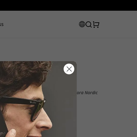
ss
abattkode:
Offisiell Mujjo® i Norge
Driftes og administreres av Vendora Nordic
Offisiell distributør av Mujjo®
Vendora Nordic
Ladugårdsvägen 1
234 35 Lomma
Sweden
assen for å få 8% rabatt.