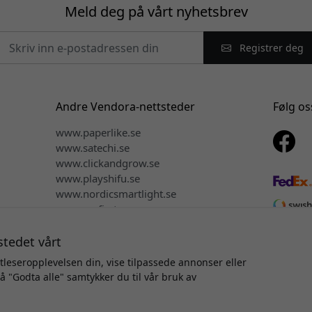
Meld deg på vårt nyhetsbrev
Registrer deg
Andre Vendora-nettsteder
Følg os
www.paperlike.se
www.satechi.se
www.clickandgrow.se
www.playshifu.se
www.nordicsmartlight.se
www.myfirst.se
www.herqs.se
stedet vårt
tleseropplevelsen din, vise tilpassede annonser eller
på "Godta alle" samtykker du til vår bruk av
vsrett © 2026 Vendora Nordic - Offisiell distributør for Mujjo® i
Vi selger eller deler ikke personopplysningene dine.