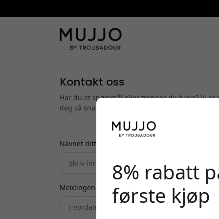
Kontakt oss
Har du et spørsmål eller trenger du hjelp? Vi er h
deg så snart som mulig.
Navnet ditt
8% rabatt på
første kjøp
Meldingen din