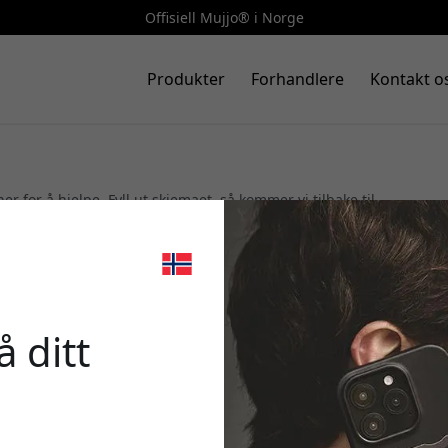
Offisiell Mujjo® i Norge
Produkter
Forhandlere
Kontakt o
er for å hjelpe. Fyll ut skjemaet, så kommer vi tilbake til
🎉 Din r
Din e-post
 ditt
Bruk denne koden i k