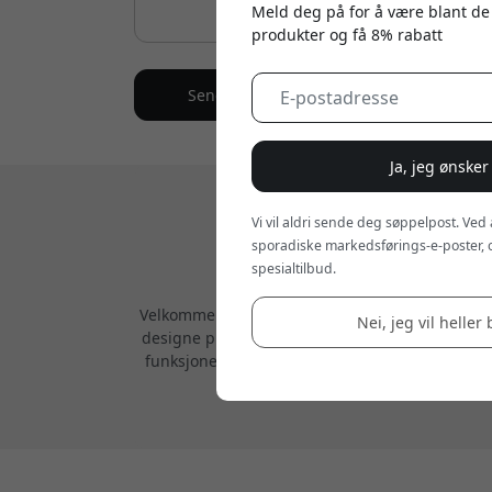
Meld deg på for å være blant de
produkter og få 8% rabatt
Send
Ja, jeg ønsker
Vi vil aldri sende deg søppelpost. Ved
sporadiske markedsførings-e-poster, 
spesialtilbud.
Velkommen til Mujjo, hvor vi kombinerer håndverk
Nei, jeg vil heller 
designe produkter som forbedrer hverdagsopplev
funksjonelle, og gir beskyttelse uten å gå på 
og presisjon