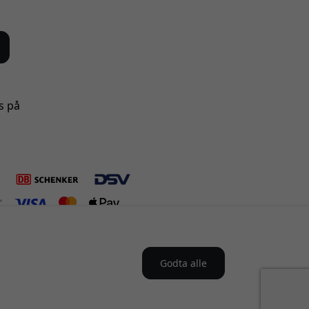
s på
Godta alle
 Norge