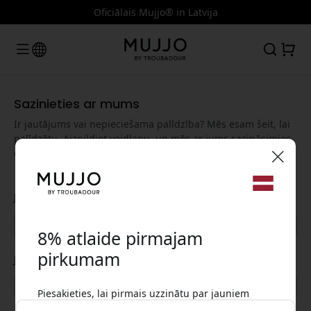
Oficiālais Mujjo® in Latvija
Sazinieties ar mums
Ir jautājums vai nepieciešama palīdzība? Mēs esam šeit, lai
palīdzētu. Aizpildiet veidlapu, un mēs ar jums sazināsimies,
cik drīz vien iespējams.
🎉 Jūsu atlaižu kods:
Jūsu vārds
8% atlaide pirmajam
pirkumam
Jūsu e-pasts
Piesakieties, lai pirmais uzzinātu par jauniem
Izmantojiet šo kodu, veicot pasūtījumu, lai
produktiem un saņemtu 8% atlaidi
saņemtu 8% atlaidi.