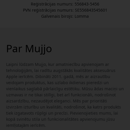
Reģistrācijas numurs: 556843-5456
PVN reģistrācijas numurs: SE556843545601
Galvenais birojs: Lomma
Par Mujjo
Laipni lūdzam Mujjo, kur amatniecību apvienojam ar
tehnoloģijām, lai radītu augstākās kvalitātes aksesuārus
Apple ierīcēm. Dibināti 2011. gadā, mēs ar aizrautību
veidojam produktus, kas uzlabo ikdienas pieredzi un
vienlaikus saglabā pārlaicīgu estētiku. Mūsu ādas maciņi un
uzmavas ir ne tikai stilīgi, bet arī funkcionāli, nodrošinot
aizsardzību, nezaudējot eleganci. Mēs par prioritāti
izvirzām izturību un kvalitāti, nodrošinot, ka katrs produkts
tiek izgatavots rūpīgi un precīzi. Pievienojieties mums, lai
kopā svinētu stila un funkcionalitātes apvienojumu jūsu
iemīļotajām ierīcēm.