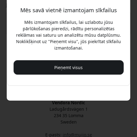
Jūsu ziņojums
Mēs savā vietnē izmantojam sīkfailus
Mēs izmantojam sīkfailus, lai uzlabotu jūsu
pārlūkošanas pieredzi, rādītu personalizētas
reklāmas vai saturu un analizētu mūsu datplūsmu.
Jā, es vēlos 8% atlaidi
Noklikšķinot uz "Pieņemt visu", jūs piekrītat sīkfailu
izmantošanai.
Sūtīt
Mēs jums nekad nesūtīsim surogātpastu. Reģistrējoties,
jūs piekrītat neregulāriem mārketinga e-pastiem,
izglītojošām sērijām un īpašiem piedāvājumiem.
Pieņemt visus
Oficiālais Mujjo® Latvija
Nē, es labāk maksātu pilnu cenu.
Pārvalda un uztur Vendora Nordic
Mujjo® oficiālais izplatītājs
Vendora Nordic
Ladugårdsvägen 1
234 35 Lomma
Sweden
E-pasts:
info@mujjo.se