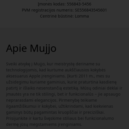
Įmonės kodas: 556843-5456
PVM registracijos numeris: SE556843545601
Centrinė būstinė: Lomma
Apie Mujjo
Sveiki atvykę į Mujjo, kur meistrystę deriname su
technologijomis, kad kurtume aukščiausios kokybės
aksesuarus Apple įrenginiams. Įkurti 2011 m., mes su
užsidegimu kuriame gaminius, kurie praturtina kasdienę
patirtį ir išlaiko nesenstančią estetiką. Mūsų odiniai dėklai ir
įmautės yra ne tik stilingi, bet ir funkcionalūs – jie apsaugo
neprarasdami elegancijos. Pirmenybę teikiame
ilgaamžiškumui ir kokybei, užtikrindami, kad kiekvienas
gaminys būtų pagamintas kruopščiai ir preciziškai.
Prisijunkite ir kartu švęskime stiliaus bei funkcionalumo
dermę jūsų mėgstamiems įrenginiams.