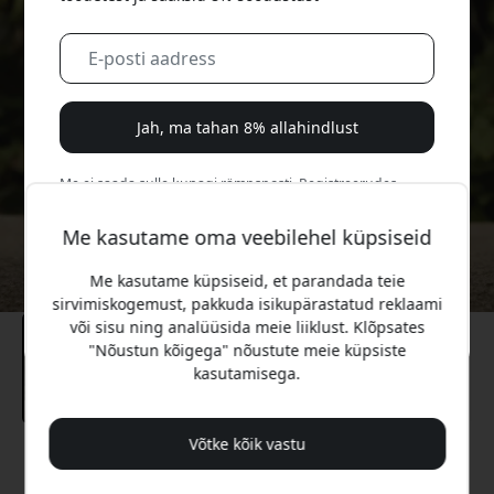
Jah, ma tahan 8% allahindlust
Me ei saada sulle kunagi rämpsposti. Registreerudes
nõustud aeg-ajalt saadetavate turundusmeilide, harivate
sarjade ja eripakkumistega.
Me kasutame oma veebilehel küpsiseid
Me kasutame küpsiseid, et parandada teie
Ei, ma eelistaksin täishinda maksta.
sirvimiskogemust, pakkuda isikupärastatud reklaami
või sisu ning analüüsida meie liiklust. Klõpsates
"Nõustun kõigega" nõustute meie küpsiste
kasutamisega.
Võtke kõik vastu
Soovitatav hind