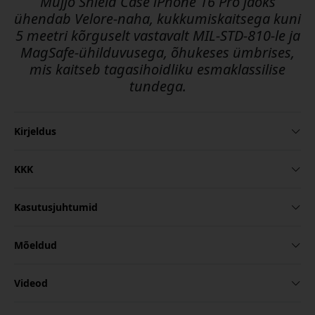
Mujjo Shield Case iPhone 16 Pro jaoks
ühendab Velore-naha, kukkumiskaitsega kuni
5 meetri kõrguselt vastavalt MIL-STD-810-le ja
MagSafe-ühilduvusega, õhukeses ümbrises,
mis kaitseb tagasihoidliku esmaklassilise
tundega.
Kirjeldus
KKK
Kasutusjuhtumid
Mõeldud
Videod