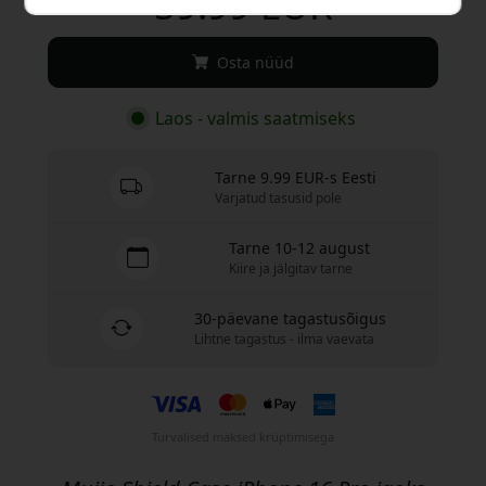
59.99 EUR
Osta nüüd
Laos - valmis saatmiseks
Tarne 9.99 EUR-s Eesti
Varjatud tasusid pole
Tarne 10-12 august
Kiire ja jälgitav tarne
30-päevane tagastusõigus
Lihtne tagastus - ilma vaevata
Turvalised maksed krüptimisega