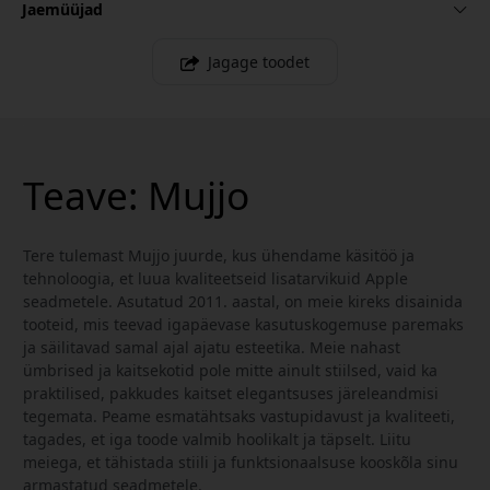
Jaemüüjad
Jagage toodet
Teave: Mujjo
Tere tulemast Mujjo juurde, kus ühendame käsitöö ja
tehnoloogia, et luua kvaliteetseid lisatarvikuid Apple
seadmetele. Asutatud 2011. aastal, on meie kireks disainida
tooteid, mis teevad igapäevase kasutuskogemuse paremaks
ja säilitavad samal ajal ajatu esteetika. Meie nahast
ümbrised ja kaitsekotid pole mitte ainult stiilsed, vaid ka
praktilised, pakkudes kaitset elegantsuses järeleandmisi
tegemata. Peame esmatähtsaks vastupidavust ja kvaliteeti,
tagades, et iga toode valmib hoolikalt ja täpselt. Liitu
meiega, et tähistada stiili ja funktsionaalsuse kooskõla sinu
armastatud seadmetele.