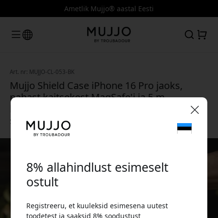
Ametlik Mujjo® aastal Eesti
Art. nr: MUJJO-CL-053-BK
Mujjo Shield Case iPhone 16 Pro jaoks,
nahast kaitsekest MagSafe'i ja 5 m
kukkumiskaitsega, MIL-STD-810
sertifitseeritud - Must
🎉 Sinu sooduskood:
8% allahindlust esimeselt
ostult
Registreeru, et kuuleksid esimesena uutest
Kasuta seda koodi kassas, et saada 8%
toodetest ja saaksid 8% soodustust
allahindlust.