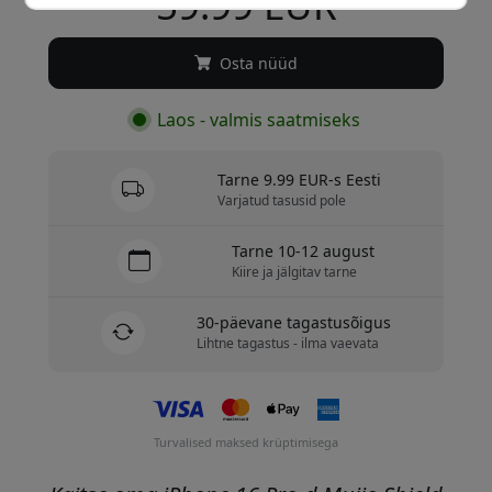
59.99 EUR
Osta nüüd
Laos - valmis saatmiseks
Tarne 9.99 EUR-s Eesti
Varjatud tasusid pole
Tarne 10-12 august
Kiire ja jälgitav tarne
30-päevane tagastusõigus
Lihtne tagastus - ilma vaevata
Turvalised maksed krüptimisega