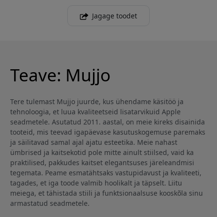
Jagage toodet
Teave: Mujjo
Tere tulemast Mujjo juurde, kus ühendame käsitöö ja
tehnoloogia, et luua kvaliteetseid lisatarvikuid Apple
seadmetele. Asutatud 2011. aastal, on meie kireks disainida
tooteid, mis teevad igapäevase kasutuskogemuse paremaks
ja säilitavad samal ajal ajatu esteetika. Meie nahast
ümbrised ja kaitsekotid pole mitte ainult stiilsed, vaid ka
praktilised, pakkudes kaitset elegantsuses järeleandmisi
tegemata. Peame esmatähtsaks vastupidavust ja kvaliteeti,
tagades, et iga toode valmib hoolikalt ja täpselt. Liitu
meiega, et tähistada stiili ja funktsionaalsuse kooskõla sinu
armastatud seadmetele.