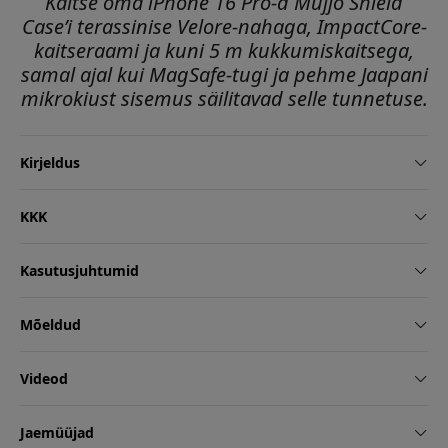
Kaitse oma iPhone 16 Pro-d Mujjo Shield
Case’i terassinise Velore-nahaga, ImpactCore-
kaitseraami ja kuni 5 m kukkumiskaitsega,
samal ajal kui MagSafe-tugi ja pehme Jaapani
mikrokiust sisemus säilitavad selle tunnetuse.
Kirjeldus
KKK
Kasutusjuhtumid
Mõeldud
Videod
Jaemüüjad