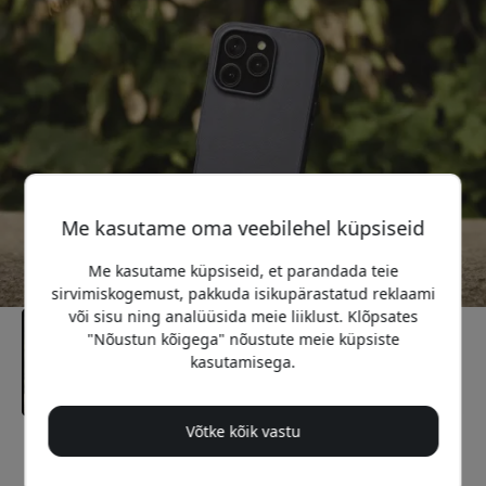
Me kasutame oma veebilehel küpsiseid
Me kasutame küpsiseid, et parandada teie
sirvimiskogemust, pakkuda isikupärastatud reklaami
või sisu ning analüüsida meie liiklust. Klõpsates
"Nõustun kõigega" nõustute meie küpsiste
kasutamisega.
Võtke kõik vastu
Soovitatav hind