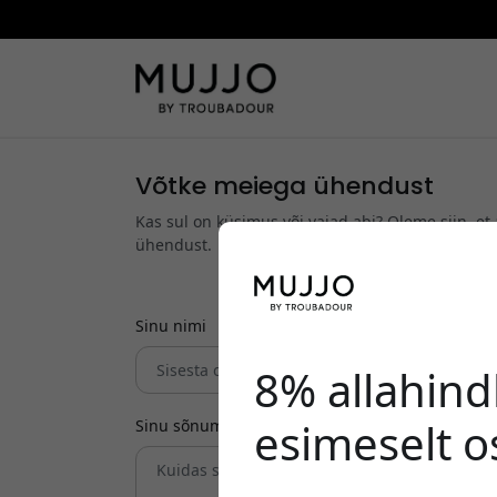
Võtke meiega ühendust
Kas sul on küsimus või vajad abi? Oleme siin, et
ühendust.
Sinu nimi
8% allahind
esimeselt o
Sinu sõnum