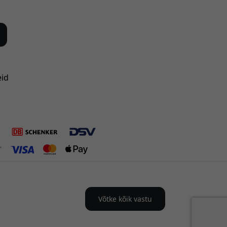
eid
Võtke kõik vastu
-s