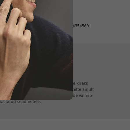
E-post:
info@mujjo.se
Registrikood: 556843-5456
Käibemaksukohustuslase
registreerimisnumber: SE556843545601
Peakontor: Lomma
metele. Asutatud 2011. aastal, on meie kireks
nahast ümbrised ja kaitsekotid pole mitte ainult
vust ja kvaliteeti, tagades, et iga toode valmib
armastatud seadmetele.