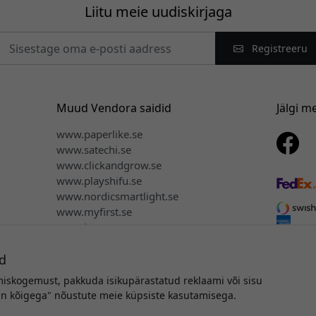
Liitu meie uudiskirjaga
Registreeru
Muud Vendora saidid
Jälgi m
www.paperlike.se
www.satechi.se
www.clickandgrow.se
www.playshifu.se
www.nordicsmartlight.se
www.myfirst.se
www.herqs.se
d
miskogemust, pakkuda isikupärastatud reklaami või sisu
utoriõigus © 2026 Vendora Nordic - Mujjo® ametlik turustaja Eesti
tun kõigega" nõustute meie küpsiste kasutamisega.
Me ei müü ega jaga teie isikuandmeid.