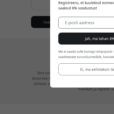
Registreeru, et kuuleksid esimes
saaksid 8% soodustust
Saada
Jah, ma tahan 8%
Me ei saada sulle kunagi rämpsposti.
saadetavate turundusmeilide, harivat
Ei, ma eelistaksin t
Tere tulemast Mujjo juurde, kus ühendame käs
disainida tooteid, mis teevad igapäevase kasutu
stiilsed, vaid ka praktilised, pakkudes kaitset
hoolikalt ja täpselt.