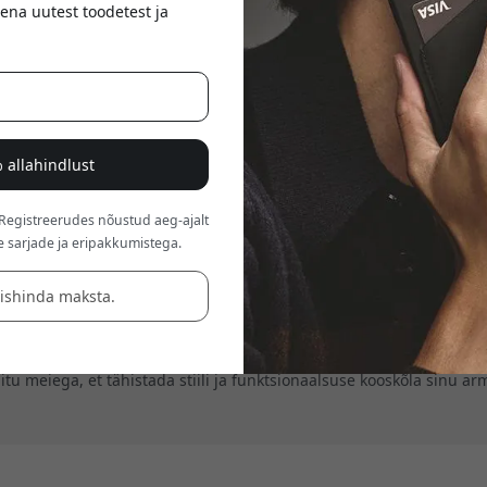
ena uutest toodetest ja
 allahindlust
 Registreerudes nõustud aeg-ajalt
Teave: Mujjo
e sarjade ja eripakkumistega.
äishinda maksta.
itöö ja tehnoloogia, et luua kvaliteetseid lisatarvikuid Apple sead
skogemuse paremaks ja säilitavad samal ajal ajatu esteetika. Meie 
 elegantsuses järeleandmisi tegemata. Peame esmatähtsaks vastupida
 Liitu meiega, et tähistada stiili ja funktsionaalsuse kooskõla sinu 