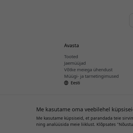
Avasta
Tooted
Jaemüüjad
Võtke meiega ühendust
Müügi- ja tarnetingimused
Eesti
Me kasutame oma veebilehel küpsisei
Me kasutame küpsiseid, et parandada teie sirvi
A
ning analüüsida meie liiklust. Klõpsates "Nõus