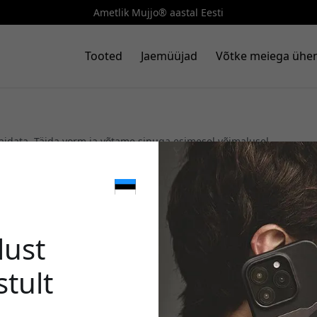
Ametlik Mujjo® aastal Eesti
Tooted
Jaemüüjad
Võtke meiega ühe
 aidata. Täida vorm ja võtame sinuga esimesel võimalusel
🎉 Sinu 
Sinu e-posti aadress
lust
stult
Kasuta seda koodi kassa