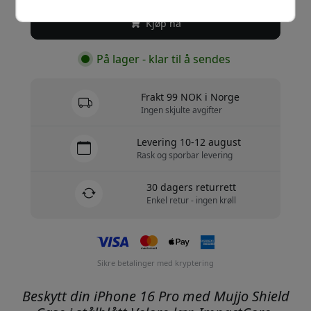
Kjøp nå
På lager - klar til å sendes
Frakt 99 NOK i Norge
Ingen skjulte avgifter
Levering 10-12 august
Rask og sporbar levering
30 dagers returrett
Enkel retur - ingen krøll
Sikre betalinger med kryptering
Beskytt din iPhone 16 Pro med Mujjo Shield