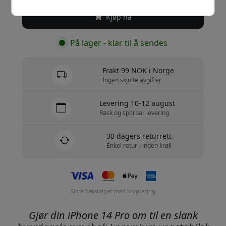
Kjøp nå
På lager - klar til å sendes
Frakt 99 NOK i Norge
Ingen skjulte avgifter
Levering 10-12 august
Rask og sporbar levering
30 dagers returrett
Enkel retur - ingen krøll
Sikre betalinger med kryptering
Gjør din iPhone 14 Pro om til en slank