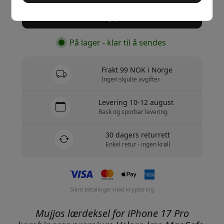
Kjøp nå
På lager - klar til å sendes
Frakt 99 NOK i Norge
Ingen skjulte avgifter
Levering 10-12 august
Rask og sporbar levering
30 dagers returrett
Enkel retur - ingen krøll
Sikre betalinger med kryptering
Mujjos lærdeksel for iPhone 17 Pro