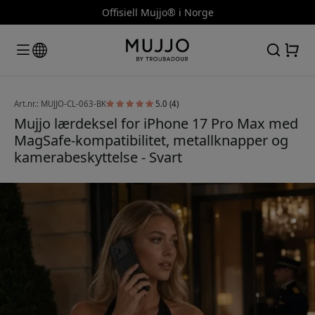
Offisiell Mujjo® i Norge
Art.nr.: MUJJO-CL-063-BK
5.0 (4)
Mujjo lærdeksel for iPhone 17 Pro Max med
MagSafe-kompatibilitet, metallknapper og
kamerabeskyttelse - Svart