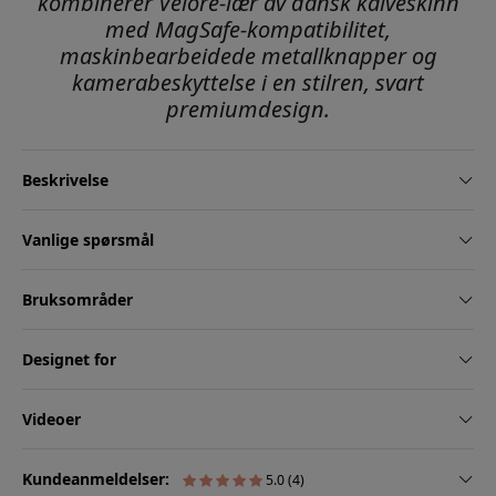
kombinerer Velore-lær av dansk kalveskinn
med MagSafe-kompatibilitet,
maskinbearbeidede metallknapper og
kamerabeskyttelse i en stilren, svart
premiumdesign.
Beskrivelse
Vanlige spørsmål
Bruksområder
Designet for
Videoer
Kundeanmeldelser:
5.0 (4)