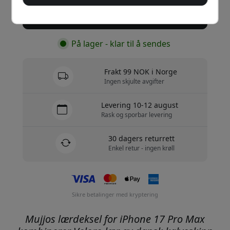
Kjøp nå
På lager - klar til å sendes
Frakt 99 NOK i Norge
Ingen skjulte avgifter
Levering 10-12 august
Rask og sporbar levering
30 dagers returrett
Enkel retur - ingen krøll
Sikre betalinger med kryptering
Mujjos lærdeksel for iPhone 17 Pro Max