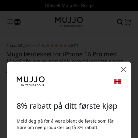
Offisiell Mujjo® i Norge
Art.nr.: MUJJO-CL-051-BL
5.0 (1)
Mujjo lærdeksel for iPhone 16 Pro med
MagSafe og europeisk premiumlær samt
japansk mikrofiberfôr - Monaco Blue
🎉 Din rabattkode:
8% rabatt på ditt første kjøp
Meld deg på for å være blant de første som får
høre om nye produkter og få 8% rabatt
Bruk denne koden i kassen for å få 8% rabatt.