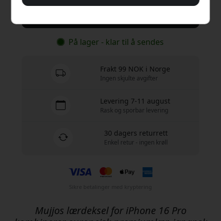
Kjøp nå
På lager - klar til å sendes
Frakt 99 NOK i Norge
Ingen skjulte avgifter
Levering 7-11 august
Rask og sporbar levering
30 dagers returrett
Enkel retur - ingen krøll
Sikre betalinger med kryptering
Mujjos lærdeksel for iPhone 16 Pro