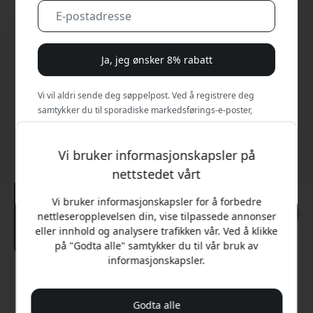
Ja, jeg ønsker 8% rabatt
Vi vil aldri sende deg søppelpost. Ved å registrere deg
samtykker du til sporadiske markedsførings-e-poster,
opplæringsserier og spesialtilbud.
Vi bruker informasjonskapsler på
Nei, jeg vil heller betale full pris.
nettstedet vårt
Vi bruker informasjonskapsler for å forbedre
nettleseropplevelsen din, vise tilpassede annonser
eller innhold og analysere trafikken vår. Ved å klikke
på "Godta alle" samtykker du til vår bruk av
informasjonskapsler.
Anbefalt pris
699 NOK
Godta alle