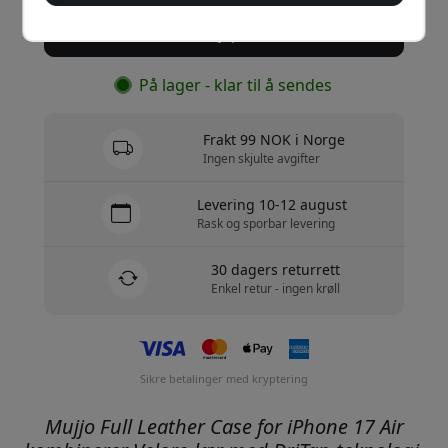
Kjøp nå
På lager - klar til å sendes
Frakt 99 NOK i Norge
Ingen skjulte avgifter
Levering 10-12 august
Rask og sporbar levering
30 dagers returrett
Enkel retur - ingen krøll
Sikre betalinger med kryptering
Mujjo Full Leather Case for iPhone 17 Air