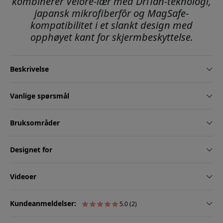
kombinerer Velore-lær med DriTan-teknologi,
japansk mikrofiberfôr og MagSafe-
kompatibilitet i et slankt design med
opphøyet kant for skjermbeskyttelse.
Beskrivelse
Vanlige spørsmål
Bruksområder
Designet for
Videoer
Kundeanmeldelser:
5.0 (2)