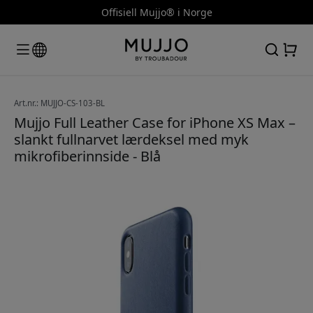
Offisiell Mujjo® i Norge
Art.nr.: MUJJO-CS-103-BL
Mujjo Full Leather Case for iPhone XS Max –
slankt fullnarvet lærdeksel med myk
mikrofiberinnside - Blå