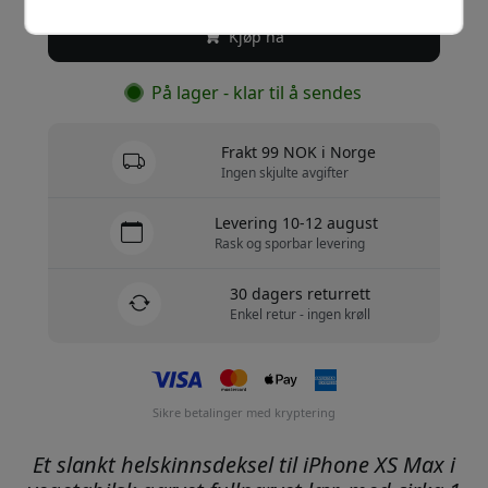
Kjøp nå
På lager - klar til å sendes
Frakt 99 NOK i Norge
Ingen skjulte avgifter
Levering 10-12 august
Rask og sporbar levering
30 dagers returrett
Enkel retur - ingen krøll
Sikre betalinger med kryptering
Et slankt helskinnsdeksel til iPhone XS Max i