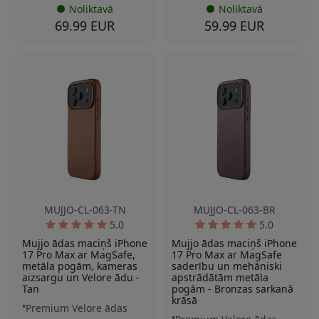
Noliktavā
Noliktavā
69.99 EUR
59.99 EUR
MUJJO-CL-063-TN
MUJJO-CL-063-BR
5.0
5.0
Mujjo ādas maciņš iPhone
Mujjo ādas maciņš iPhone
17 Pro Max ar MagSafe,
17 Pro Max ar MagSafe
metāla pogām, kameras
saderību un mehāniski
aizsargu un Velore ādu -
apstrādātām metāla
Tan
pogām - Bronzas sarkanā
krāsā
Premium Velore ādas