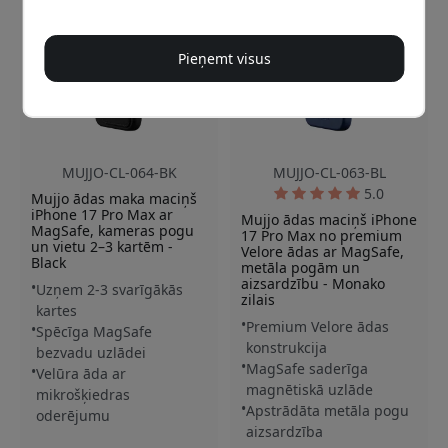
Pieņemt visus
MUJJO-CL-064-BK
MUJJO-CL-063-BL
5.0
Mujjo ādas maka maciņš
iPhone 17 Pro Max ar
Mujjo ādas maciņš iPhone
MagSafe, kameras pogu
17 Pro Max no premium
un vietu 2–3 kartēm -
Velore ādas ar MagSafe,
Black
metāla pogām un
aizsardzību - Monako
Uzņem 2-3 svarīgākās
zilais
kartes
Premium Velore ādas
Spēcīga MagSafe
konstrukcija
bezvadu uzlādei
MagSafe saderīga
Velūra āda ar
magnētiskā uzlāde
mikrošķiedras
Apstrādāta metāla pogu
oderējumu
aizsardzība