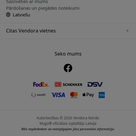
Sazinieties ar mums
Pārdošanas un piegādes noteikumi
Latviešu
Citas Vendora vietnes
www.paperlike.se
www.satechi.se
Seko mums
www.clickandgrow.se
www.playshifu.se
www.nordicsmartlight.se
www.myfirst.se
www.herqs.se
Autortiesības © 2026 Vendora Nordic
Mujjo® oficiālais izplatītājs Latvija
Mēs nepārdodam un nekopīgojam jūsu personisko informāciju.