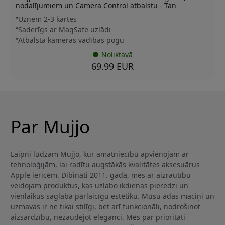
nodalījumiem un Camera Control atbalstu - Tan
Uzņem 2-3 kartes
Saderīgs ar MagSafe uzlādi
Atbalsta kameras vadības pogu
Noliktavā
69.99 EUR
Par Mujjo
Laipni lūdzam Mujjo, kur amatniecību apvienojam ar
tehnoloģijām, lai radītu augstākās kvalitātes aksesuārus
Apple ierīcēm. Dibināti 2011. gadā, mēs ar aizrautību
veidojam produktus, kas uzlabo ikdienas pieredzi un
vienlaikus saglabā pārlaicīgu estētiku. Mūsu ādas maciņi un
uzmavas ir ne tikai stilīgi, bet arī funkcionāli, nodrošinot
aizsardzību, nezaudējot eleganci. Mēs par prioritāti