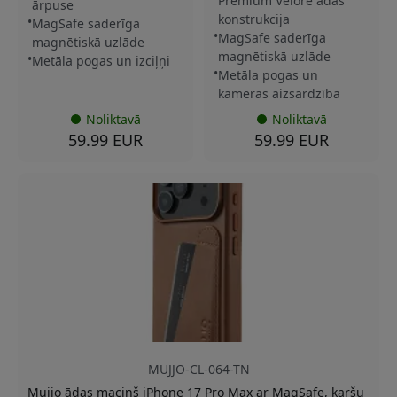
Premium Velore ādas
ārpuse
konstrukcija
MagSafe saderīga
MagSafe saderīga
magnētiskā uzlāde
magnētiskā uzlāde
Metāla pogas un izciļņi
Metāla pogas un
kameras aizsardzība
Noliktavā
Noliktavā
59.99 EUR
59.99 EUR
MUJJO-CL-064-TN
Mujjo ādas maciņš iPhone 17 Pro Max ar MagSafe, karšu