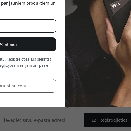
tu par jauniem produktiem un
a
Par Mujjo
8% atlaidi
nojam ar tehnoloģijām, lai radītu augstākās kvalitātes aksesuārus
ienas pieredzi un vienlaikus saglabā pārlaicīgu estētiku. Mūsu ādas 
. Reģistrējoties, jūs piekrītat
 eleganci. Mēs par prioritāti izvirzām izturību un kvalitāti, nodroši
zglītojošām sērijām un īpašiem
ies mums, lai kopā svinētu stila un funkcionalitātes apvienojumu jūs
ātu pilnu cenu.
Pieraksties mūsu jaunumu vēstulei
Reģistrējieties