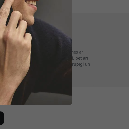
tlaidi.
 Apple ierīcēm. Dibināti 2011. gadā, mēs ar
maciņi un uzmavas ir ne tikai stilīgi, bet arī
not, ka katrs produkts tiek izgatavots rūpīgi un
u iemīļotajām ierīcēm.