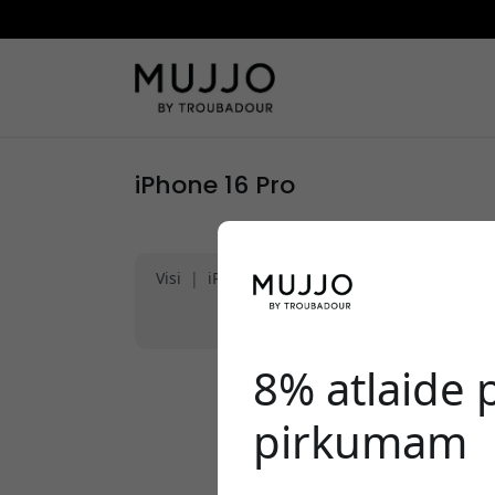
iPhone 16 Pro
Visi
|
iPhone 17
|
iPhone 17 Air
|
iPhone 1
|
iPhone 15 Pro Max
|
iPhone 15
|
i
8% atlaide
pirkumam
Mēs