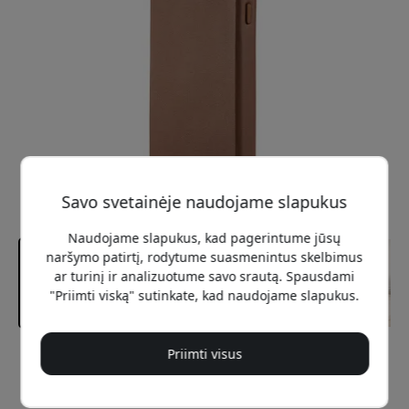
Savo svetainėje naudojame slapukus
Naudojame slapukus, kad pagerintume jūsų
naršymo patirtį, rodytume suasmenintus skelbimus
ar turinį ir analizuotume savo srautą. Spausdami
"Priimti viską" sutinkate, kad naudojame slapukus.
Priimti visus
Rekomenduojama kaina
59.99 EUR