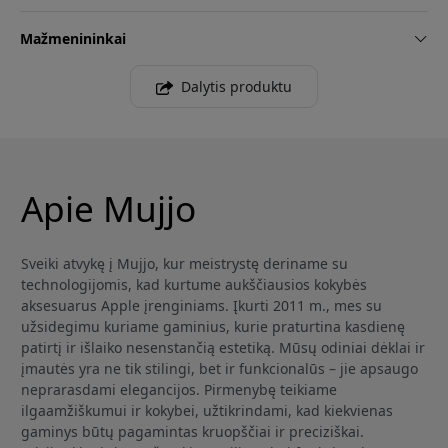
Mažmenininkai
Dalytis produktu
Apie Mujjo
Sveiki atvykę į Mujjo, kur meistrystę deriname su
technologijomis, kad kurtume aukščiausios kokybės
aksesuarus Apple įrenginiams. Įkurti 2011 m., mes su
užsidegimu kuriame gaminius, kurie praturtina kasdienę
patirtį ir išlaiko nesenstančią estetiką. Mūsų odiniai dėklai ir
įmautės yra ne tik stilingi, bet ir funkcionalūs – jie apsaugo
neprarasdami elegancijos. Pirmenybę teikiame
ilgaamžiškumui ir kokybei, užtikrindami, kad kiekvienas
gaminys būtų pagamintas kruopščiai ir preciziškai.