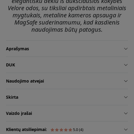
elegantišku dėklu iš aukščiausios kokybės
Velore odos, su tiksliai apdirbtais metaliniais
mygtukais, metaline kameros apsauga ir
MagSafe suderinamumu, kad kasdienis
naudojimas būtų patogus.
Aprašymas
DUK
Naudojimo atvejai
Skirta
Vaizdo įrašai
Klientų atsiliepimai:
5.0 (4)