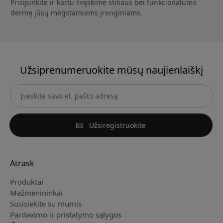
Prisijunkite ir kartu švęskime stiliaus bei funkcionalumo
dermę jūsų mėgstamiems įrenginiams.
Užsiprenumeruokite mūsų naujienlaiškį
Užsiregistruokite
Atrask
Produktai
Mažmenininkai
Susisiekite su mumis
Pardavimo ir pristatymo sąlygos