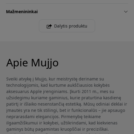
Mažmenininkai
Dalytis produktu
Apie Mujjo
Sveiki atvykę į Mujjo, kur meistrystę deriname su
technologijomis, kad kurtume aukščiausios kokybės
aksesuarus Apple įrenginiams. Įkurti 2011 m., mes su
užsidegimu kuriame gaminius, kurie praturtina kasdienę
patirtį ir išlaiko nesenstančią estetiką. Mūsų odiniai dėklai ir
įmautės yra ne tik stilingi, bet ir funkcionalūs – jie apsaugo
neprarasdami elegancijos. Pirmenybę teikiame
ilgaamžiškumui ir kokybei, užtikrindami, kad kiekvienas
gaminys būtų pagamintas kruopščiai ir preciziškai.