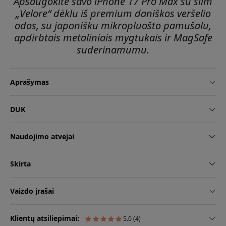
Apsaugokite savo iPhone 17 Pro Max su slim
„Velore“ dėklu iš premium daniškos veršelio
odos, su japonišku mikropluošto pamušalu,
apdirbtais metaliniais mygtukais ir MagSafe
suderinamumu.
Aprašymas
DUK
Naudojimo atvejai
Skirta
Vaizdo įrašai
Klientų atsiliepimai:
5.0 (4)