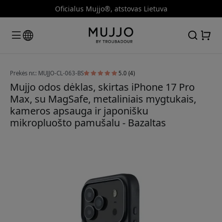
Oficialus Mujjo®, atstovas Lietuva
Prekės nr.: MUJJO-CL-063-BS
5.0 (4)
Mujjo odos dėklas, skirtas iPhone 17 Pro
Max, su MagSafe, metaliniais mygtukais,
kameros apsauga ir japonišku
mikropluošto pamušalu - Bazaltas