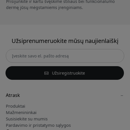
Prisijunkite ir kartu švęskime stiliaus bei funkcionalumo
dermę jūsų mėgstamiems įrenginiams.
Užsiprenumeruokite mūsų naujienlaiškį
Užsiregistruokite
Atrask
Produktai
Mažmenininkai
Susisiekite su mumis
Pardavimo ir pristatymo sąlygos