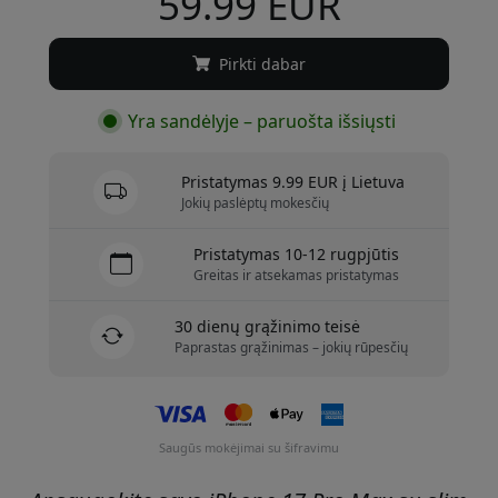
59.99 EUR
Pirkti dabar
Yra sandėlyje – paruošta išsiųsti
Pristatymas 9.99 EUR į Lietuva
Jokių paslėptų mokesčių
Pristatymas 10-12 rugpjūtis
Greitas ir atsekamas pristatymas
30 dienų grąžinimo teisė
Paprastas grąžinimas – jokių rūpesčių
Saugūs mokėjimai su šifravimu