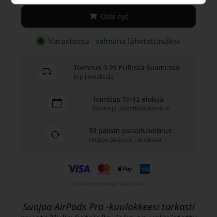
Osta nyt
Varastossa - valmiina lähetettäväksi
Toimitus 9.99 EUR:ssa Suomi:ssa
Ei piilomaksuja
Toimitus 10-12 elokuu
Nopea ja jäljitettävä toimitus
30 päivän palautusoikeus
Helppo palautus - ei vaivaa
Turvalliset maksut salauksella
Suojaa AirPods Pro -kuulokkeesi tarkasti