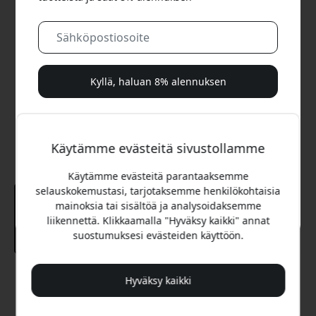
Kyllä, haluan 8% alennuksen
Emme koskaan spämmää sinua. Rekisteröitymällä
hyväksyt satunnaiset markkinointisähköpostit, opastavat
Käytämme evästeitä sivustollamme
sarjat ja erikoistarjoukset.
Käytämme evästeitä parantaaksemme
Ei, maksan mieluummin täyden hinnan.
selauskokemustasi, tarjotaksemme henkilökohtaisia
mainoksia tai sisältöä ja analysoidaksemme
liikennettä. Klikkaamalla "Hyväksy kaikki" annat
suostumuksesi evästeiden käyttöön.
Suositeltava hinta
Hyväksy kaikki
39.99 EUR