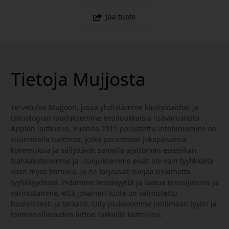
Jaa tuote
Tietoja Mujjosta
Tervetuloa Mujjoon, jossa yhdistämme käsityötaidon ja
teknologian luodaksemme ensiluokkaisia lisävarusteita
Applen laitteisiin. Vuonna 2011 perustettu intohimomme on
suunnitella tuotteita, jotka parantavat jokapäiväisiä
kokemuksia ja säilyttävät samalla ajattoman estetiikan.
Nahkakotelomme ja -suojuksemme eivät ole vain tyylikkäitä
vaan myös toimivia, ja ne tarjoavat suojaa tinkimättä
tyylikkyydestä. Pidämme kestävyyttä ja laatua ensisijaisina ja
varmistamme, että jokainen tuote on valmistettu
huolellisesti ja tarkasti. Liity joukkoomme juhlimaan tyylin ja
toiminnallisuuden liittoa rakkaille laitteillesi.