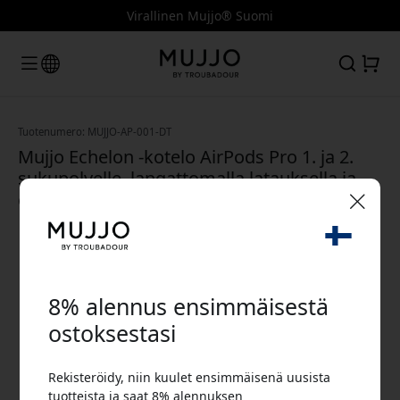
Virallinen Mujjo® Suomi
Tuotenumero: MUJJO-AP-001-DT
Mujjo Echelon -kotelo AirPods Pro 1. ja 2.
sukupolvelle, langattomalla latauksella ja
ekonahkaisella klipsillä - Vaaleanruskea
🎉 Alennuskoodisi:
8% alennus ensimmäisestä
ostoksestasi
Rekisteröidy, niin kuulet ensimmäisenä uusista
Käytä tätä koodia kassalla saadaksesi 8%
tuotteista ja saat 8% alennuksen
alennuksen.