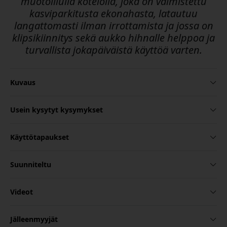
muotoillulla kotelolla, joka on valmistettu
kasviparkitusta ekonahasta, latautuu
langattomasti ilman irrottamista ja jossa on
klipsikiinnitys sekä aukko hihnalle helppoa ja
turvallista jokapäiväistä käyttöä varten.
Kuvaus
Usein kysytyt kysymykset
Käyttötapaukset
Suunniteltu
Videot
Jälleenmyyjät