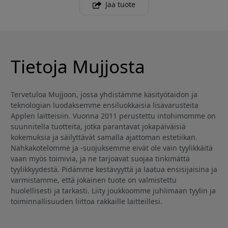
Jaa tuote
Tietoja Mujjosta
Tervetuloa Mujjoon, jossa yhdistämme käsityötaidon ja
teknologian luodaksemme ensiluokkaisia lisävarusteita
Applen laitteisiin. Vuonna 2011 perustettu intohimomme on
suunnitella tuotteita, jotka parantavat jokapäiväisiä
kokemuksia ja säilyttävät samalla ajattoman estetiikan.
Nahkakotelomme ja -suojuksemme eivät ole vain tyylikkäitä
vaan myös toimivia, ja ne tarjoavat suojaa tinkimättä
tyylikkyydestä. Pidämme kestävyyttä ja laatua ensisijaisina ja
varmistamme, että jokainen tuote on valmistettu
huolellisesti ja tarkasti. Liity joukkoomme juhlimaan tyylin ja
toiminnallisuuden liittoa rakkaille laitteillesi.