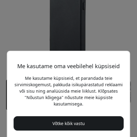
Me kasutame oma veebilehel küpsiseid
Me kasutame küpsiseid, et parandada teie
sirvimiskogemust, pakkuda isikupärastatud reklaami
või sisu ning analüüsida meie liiklust. Klõpsates
"Nõustun kõigega" nõustute meie küpsiste
kasutamisega.
Soovitatav hind
Võtke kõik vastu
49.99 EUR