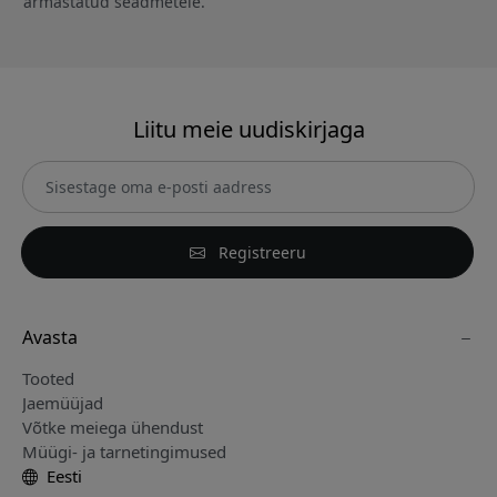
armastatud seadmetele.
Liitu meie uudiskirjaga
Registreeru
Avasta
Tooted
Jaemüüjad
Võtke meiega ühendust
Müügi- ja tarnetingimused
Eesti