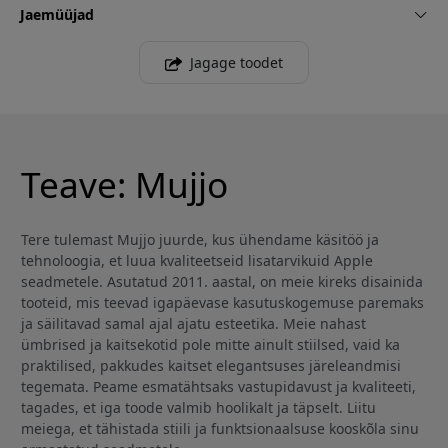
Jaemüüjad
Jagage toodet
Teave: Mujjo
Tere tulemast Mujjo juurde, kus ühendame käsitöö ja
tehnoloogia, et luua kvaliteetseid lisatarvikuid Apple
seadmetele. Asutatud 2011. aastal, on meie kireks disainida
tooteid, mis teevad igapäevase kasutuskogemuse paremaks
ja säilitavad samal ajal ajatu esteetika. Meie nahast
ümbrised ja kaitsekotid pole mitte ainult stiilsed, vaid ka
praktilised, pakkudes kaitset elegantsuses järeleandmisi
tegemata. Peame esmatähtsaks vastupidavust ja kvaliteeti,
tagades, et iga toode valmib hoolikalt ja täpselt. Liitu
meiega, et tähistada stiili ja funktsionaalsuse kooskõla sinu