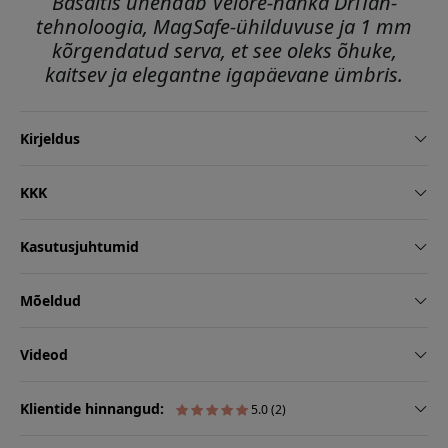
Basaltis ühendab Velore-nahka DriTan-
tehnoloogia, MagSafe-ühilduvuse ja 1 mm
kõrgendatud serva, et see oleks õhuke,
kaitsev ja elegantne igapäevane ümbris.
Kirjeldus
KKK
Kasutusjuhtumid
Mõeldud
Videod
Klientide hinnangud:
5.0 (2)