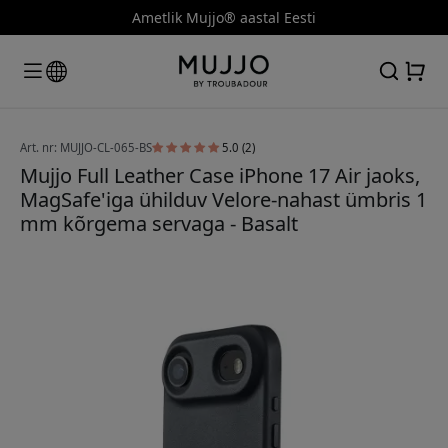
Ametlik Mujjo® aastal Eesti
Art. nr: MUJJO-CL-065-BS
5.0 (2)
Mujjo Full Leather Case iPhone 17 Air jaoks,
MagSafe'iga ühilduv Velore-nahast ümbris 1
mm kõrgema servaga - Basalt