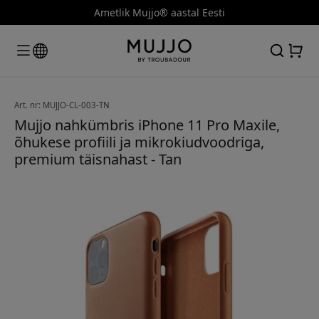
Ametlik Mujjo® aastal Eesti
Art. nr: MUJJO-CL-003-TN
Mujjo nahkümbris iPhone 11 Pro Maxile,
õhukese profiili ja mikrokiudvoodriga,
premium täisnahast - Tan