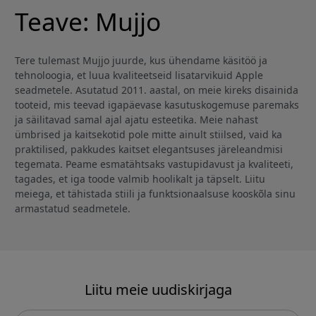
Teave: Mujjo
Tere tulemast Mujjo juurde, kus ühendame käsitöö ja
tehnoloogia, et luua kvaliteetseid lisatarvikuid Apple
seadmetele. Asutatud 2011. aastal, on meie kireks disainida
tooteid, mis teevad igapäevase kasutuskogemuse paremaks
ja säilitavad samal ajal ajatu esteetika. Meie nahast
ümbrised ja kaitsekotid pole mitte ainult stiilsed, vaid ka
praktilised, pakkudes kaitset elegantsuses järeleandmisi
tegemata. Peame esmatähtsaks vastupidavust ja kvaliteeti,
tagades, et iga toode valmib hoolikalt ja täpselt. Liitu
meiega, et tähistada stiili ja funktsionaalsuse kooskõla sinu
armastatud seadmetele.
Liitu meie uudiskirjaga