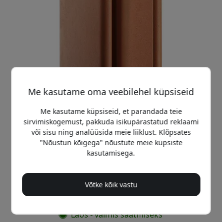
Me kasutame oma veebilehel küpsiseid
Me kasutame küpsiseid, et parandada teie
sirvimiskogemust, pakkuda isikupärastatud reklaami
või sisu ning analüüsida meie liiklust. Klõpsates
"Nõustun kõigega" nõustute meie küpsiste
Soovitatav hind
kasutamisega.
29.99 EUR
Võtke kõik vastu
Osta nüüd
Laos - valmis saatmiseks