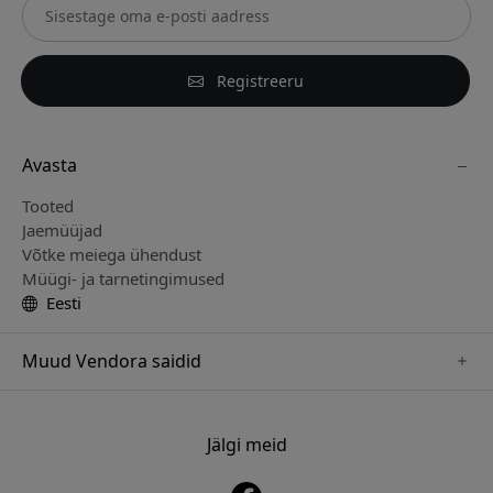
Registreeru
Avasta
Tooted
Jaemüüjad
Võtke meiega ühendust
Müügi- ja tarnetingimused
Eesti
Muud Vendora saidid
www.paperlike.se
www.satechi.se
Jälgi meid
www.clickandgrow.se
www.playshifu.se