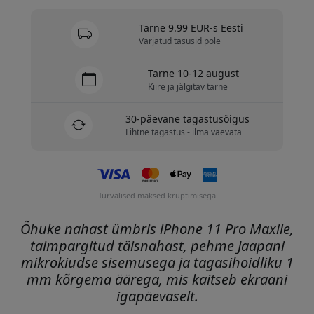
Tarne 9.99 EUR-s Eesti
Varjatud tasusid pole
Tarne 10-12 august
Kiire ja jälgitav tarne
30-päevane tagastusõigus
Lihtne tagastus - ilma vaevata
Turvalised maksed krüptimisega
Õhuke nahast ümbris iPhone 11 Pro Maxile,
taimpargitud täisnahast, pehme Jaapani
mikrokiudse sisemusega ja tagasihoidliku 1
mm kõrgema äärega, mis kaitseb ekraani
igapäevaselt.