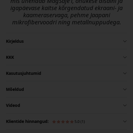
mis ühendab MagSafe'i, õhukese disaini ja
igapäevase kaitse kõrgendatud ekraani- ja
kaameraservaga, pehme Jaapani
mikrofibervoodri ning metallnuppudega.
Kirjeldus
KKK
Kasutusjuhtumid
Mõeldud
Videod
Klientide hinnangud:
5.0 (1)