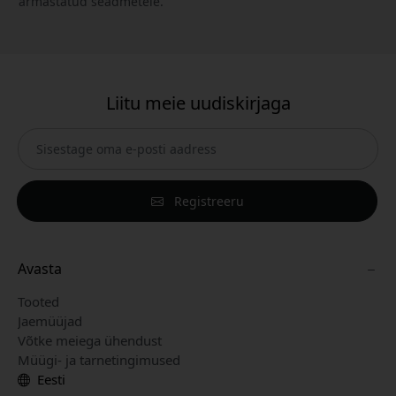
armastatud seadmetele.
Liitu meie uudiskirjaga
Registreeru
Avasta
Tooted
Jaemüüjad
Võtke meiega ühendust
Müügi- ja tarnetingimused
Eesti