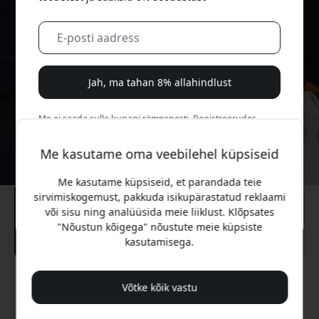
Jah, ma tahan 8% allahindlust
Me ei saada sulle kunagi rämpsposti. Registreerudes
nõustud aeg-ajalt saadetavate turundusmeilide, harivate
sarjade ja eripakkumistega.
Me kasutame oma veebilehel küpsiseid
Me kasutame küpsiseid, et parandada teie
Ei, ma eelistaksin täishinda maksta.
sirvimiskogemust, pakkuda isikupärastatud reklaami
või sisu ning analüüsida meie liiklust. Klõpsates
"Nõustun kõigega" nõustute meie küpsiste
kasutamisega.
Soovitatav hind
Võtke kõik vastu
29.99 EUR