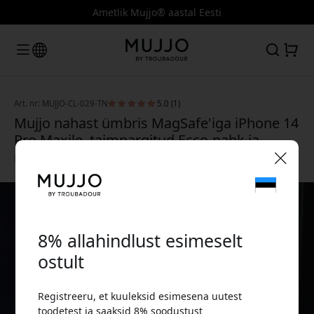
Ametlik Mujjo® aastal Eesti
Art. nr: MUJJO-CL-029-TN
5.0 (1)
Mujjo nahast ümbris MagSafe'iga iPhone 14
Pro Maxile, taimpargitud Ecco-nahk ja
mikrokiust vooder - Tan
🎉 Sinu sooduskood:
8% allahindlust esimeselt
ostult
Registreeru, et kuuleksid esimesena uutest
Kasuta seda koodi kassas, et saada 8%
toodetest ja saaksid 8% soodustust
allahindlust.