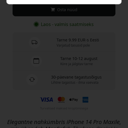
Osta nüüd
Laos - valmis saatmiseks
Tarne 9.99 EUR-s Eesti
Varjatud tasusid pole
Tarne 10-12 august
Kiire ja jälgitav tarne
30-päevane tagastusõigus
Lihtne tagastus - ilma vaevata
Turvalised maksed krüptimisega
Elegantne nahkümbris iPhone 14 Pro Maxile,