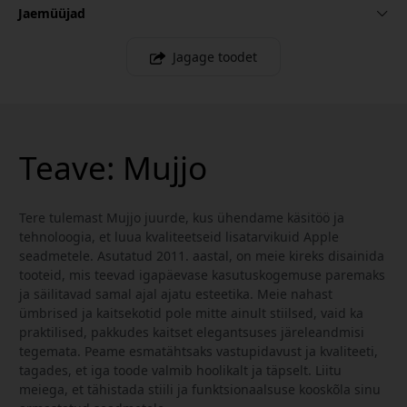
Jaemüüjad
Jagage toodet
Teave: Mujjo
Tere tulemast Mujjo juurde, kus ühendame käsitöö ja
tehnoloogia, et luua kvaliteetseid lisatarvikuid Apple
seadmetele. Asutatud 2011. aastal, on meie kireks disainida
tooteid, mis teevad igapäevase kasutuskogemuse paremaks
ja säilitavad samal ajal ajatu esteetika. Meie nahast
ümbrised ja kaitsekotid pole mitte ainult stiilsed, vaid ka
praktilised, pakkudes kaitset elegantsuses järeleandmisi
tegemata. Peame esmatähtsaks vastupidavust ja kvaliteeti,
tagades, et iga toode valmib hoolikalt ja täpselt. Liitu
meiega, et tähistada stiili ja funktsionaalsuse kooskõla sinu