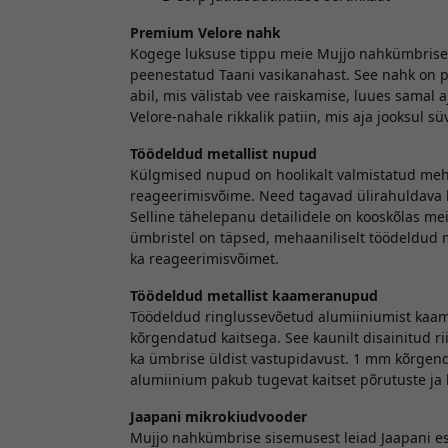
Premium Velore nahk
Kogege luksuse tippu meie Mujjo nahkümbriseg
peenestatud Taani vasikanahast. See nahk on p
abil, mis välistab vee raiskamise, luues samal 
Velore-nahale rikkalik patiin, mis aja jooksul 
Töödeldud metallist nupud
Külgmised nupud on hoolikalt valmistatud meha
reageerimisvõime. Need tagavad ülirahuldava kl
Selline tähelepanu detailidele on kooskõlas mei
ümbristel on täpsed, mehaaniliselt töödeldud 
ka reageerimisvõimet.
Töödeldud metallist kaameranupud
Töödeldud ringlussevõetud alumiiniumist kaam
kõrgendatud kaitsega. See kaunilt disainitud ri
ka ümbrise üldist vastupidavust. 1 mm kõrgend
alumiinium pakub tugevat kaitset põrutuste ja 
Jaapani mikrokiudvooder
Mujjo nahkümbrise sisemusest leiad Jaapani es