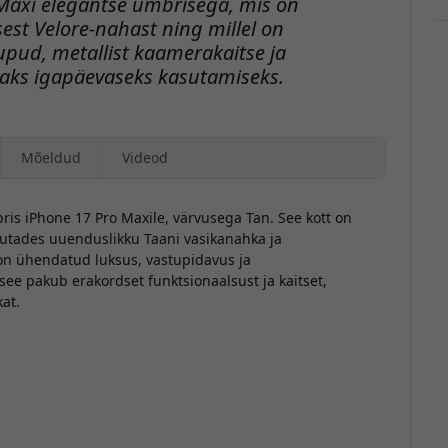
Maxi elegantse ümbrisega, mis on
est Velore-nahast ning millel on
pud, metallist kaamerakaitse ja
aks igapäevaseks kasutamiseks.
O
Mõeldud
Videod
is iPhone 17 Pro Maxile, värvusega Tan. See kott on
sutades uuenduslikku Taani vasikanahka ja
 on ühendatud luksus, vastupidavus ja
 see pakub erakordset funktsionaalsust ja kaitset,
at.