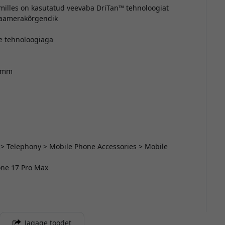
milles on kasutatud veevaba DriTan™ tehnoloogiat
kaamerakõrgendik
e tehnoloogiaga
 1mm
 > Telephony > Mobile Phone Accessories > Mobile
hone 17 Pro Max
Jagage toodet