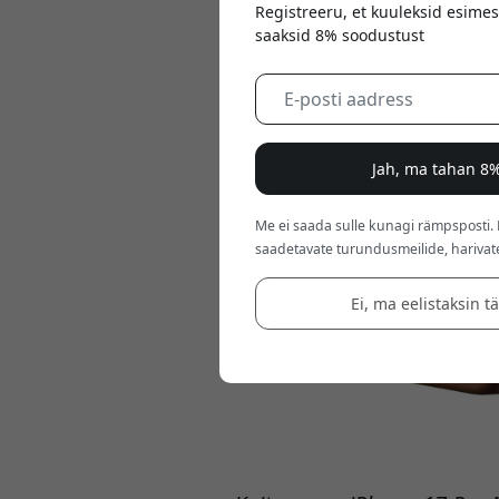
Registreeru, et kuuleksid esimes
saaksid 8% soodustust
Jah, ma tahan 8%
Me ei saada sulle kunagi rämpsposti.
saadetavate turundusmeilide, harivat
Ei, ma eelistaksin t