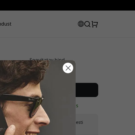
ndust
Soovitatav hind
59.99 EUR
sooduskood:
Osta nüüd
Laos - valmis saatmiseks
Tarne 9.99 EUR-s Eesti
Varjatud tasusid pole
s, et saada 8% allahindlust.