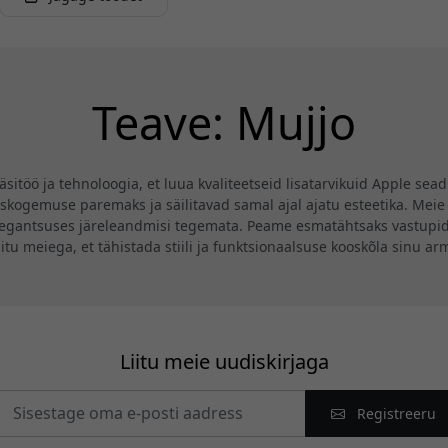
Teave: Mujjo
itöö ja tehnoloogia, et luua kvaliteetseid lisatarvikuid Apple sead
skogemuse paremaks ja säilitavad samal ajal ajatu esteetika. Meie 
 elegantsuses järeleandmisi tegemata. Peame esmatähtsaks vastupida
 Liitu meiega, et tähistada stiili ja funktsionaalsuse kooskõla sinu 
Liitu meie uudiskirjaga
Registreeru