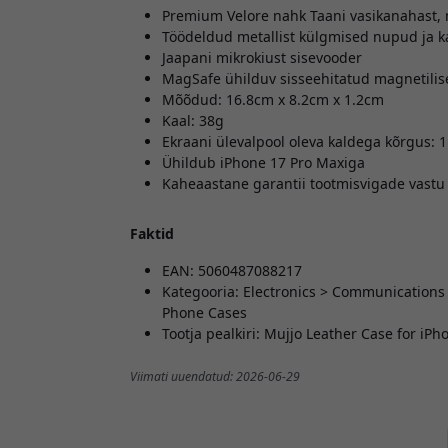
Premium Velore nahk Taani vasikanahast, 
Töödeldud metallist külgmised nupud ja 
Jaapani mikrokiust sisevooder
MagSafe ühilduv sisseehitatud magnetilis
Mõõdud: 16.8cm x 8.2cm x 1.2cm
Kaal: 38g
Ekraani ülevalpool oleva kaldega kõrgus:
Ühildub iPhone 17 Pro Maxiga
Kaheaastane garantii tootmisvigade vastu
Faktid
EAN: 5060487088217
Kategooria: Electronics > Communications
Phone Cases
Tootja pealkiri: Mujjo Leather Case for iP
Viimati uuendatud: 2026-06-29