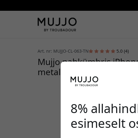
Art. nr: MUJJO-CL-063-TN
5.0 (4)
Mujjo nahkümbris iPhone
metallnuppude, kaamerat
8% allahind
esimeselt o