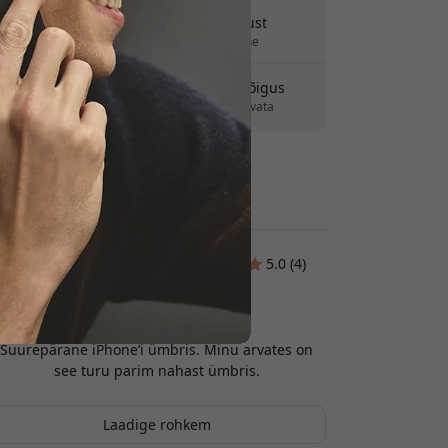
Tarne 7-11 august
Kiire ja jälgitav tarne
30-päevane tagastusõigus
Lihtne tagastus - ilma vaevata
Turvalised maksed krüptimisega
Klientide hinnangud:
5.0 (4)
Matic
2026-02-24
Suurepärane iPhone’i ümbris. Minu arvates on
see turu parim nahast ümbris.
Laadige rohkem
Sofie Walter
2026-02-06