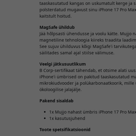
taaskasutatud kangas on uskumatult kerge ja sa
polsterdatud mugavust sinu iPhone 17 Pro Maxi 
kaitstult hoitud.
MagSafe ühildub
Jää hõlpsasti ühendusse ja voolu kätte. Mujjo
magnetiline tehnoloogia kiireks traadita laadim
See sujuv ühilduvus kõigi MagSafe'i tarvikute
säilitades samal ajal stiilse välimuse.
Veelgi jätkusuutlikum
B Corp-sertifikaat tähendab, et otsime alati u
iPhone'i ümbrised on pakitud taaskasutatud m
mikrokiudvooder ja polükarbonaatkoorik, mille
ökoloogilise jalajälje.
Pakend sisaldab
1x Mujjo nahast ümbris iPhone 17 Pro Max'
1x kasutusjuhend
Toote spetsifikatsioonid