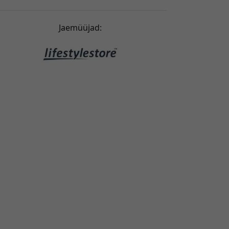
Perfekt!
Jaemüüjad:
Anne Vestby
2026-02-05
stsin oma iPhone 17 Pro Maxile nahast ümbrise.
Sobib hästi ja ümbris ei ole ka libe. Nupud on
ideaalsed. Olen ostuga väga rahul.
Isac Jakobsson
2026-02-03