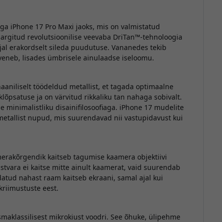
a iPhone 17 Pro Maxi jaoks, mis on valmistatud
argitud revolutsioonilise veevaba DriTan™-tehnoloogia
ajal erakordselt sileda puudutuse. Vananedes tekib
süveneb, lisades ümbrisele ainulaadse iseloomu.
aniliselt töödeldud metallist, et tagada optimaalne
õpsatuse ja on värvitud rikkaliku tan nahaga sobivalt.
e minimalistliku disainifilosoofiaga. iPhone 17 mudelite
metallist nupud, mis suurendavad nii vastupidavust kui
erakõrgendik kaitseb tagumise kaamera objektiivi
istvara ei kaitse mitte ainult kaamerat, vaid suurendab
atud nahast raam kaitseb ekraani, samal ajal kui
kriimustuste eest.
maklassilisest mikrokiust voodri. See õhuke, ülipehme