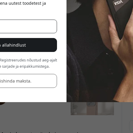
ena uutest toodetest ja
 allahindlust
 Registreerudes nõustud aeg-ajalt
e sarjade ja eripakkumistega.
äishinda maksta.