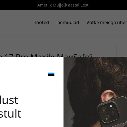
Ametlik Mujjo® aastal Eesti
Tooted
Jaemüüjad
Võtke meiega ühe
 17 Pro Maxile MagSafe’i,
oe ja Velore-nahaga - Tan
🎉 Sinu 
lust
stult
Kasuta seda koodi kassa