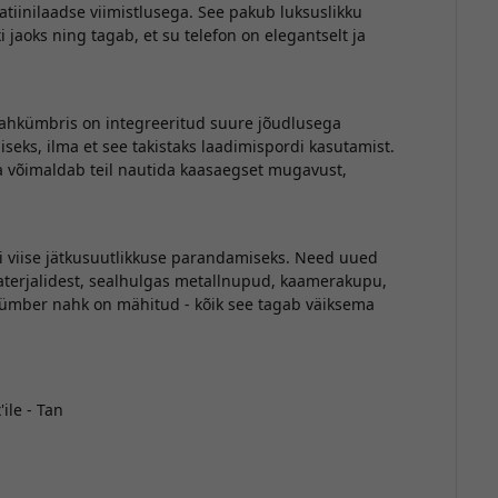
tiinilaadse viimistlusega. See pakub luksuslikku
jaoks ning tagab, et su telefon on elegantselt ja
 nahkümbris on integreeritud suure jõudlusega
iseks, ilma et see takistaks laadimispordi kasutamist.
ga võimaldab teil nautida kaasaegset mugavust,
usi viise jätkusuutlikkuse parandamiseks. Need uued
aterjalidest, sealhulgas metallnupud, kaamerakupu,
 ümber nahk on mähitud - kõik see tagab väiksema
ile - Tan