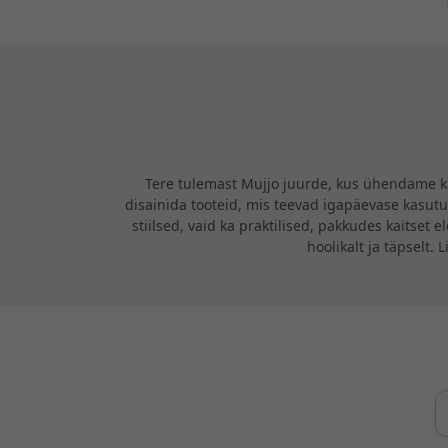
Tere tulemast Mujjo juurde, kus ühendame käs
disainida tooteid, mis teevad igapäevase kasutu
stiilsed, vaid ka praktilised, pakkudes kaitset
hoolikalt ja täpselt.