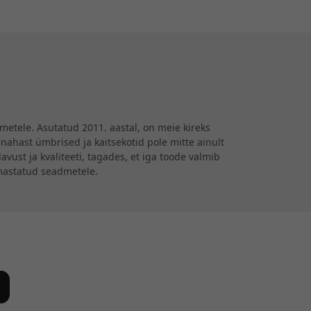
metele. Asutatud 2011. aastal, on meie kireks
nahast ümbrised ja kaitsekotid pole mitte ainult
vust ja kvaliteeti, tagades, et iga toode valmib
armastatud seadmetele.