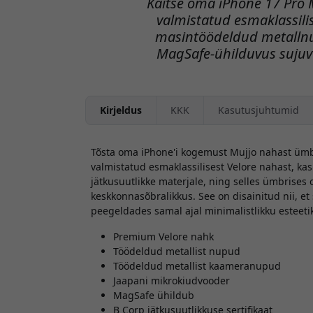
Kaitse oma iPhone 17 Pro 
valmistatud esmaklassilis
masintöödeldud metallnu
MagSafe-ühilduvus sujuv
Kirjeldus
KKK
Kasutusjuhtumid
Tõsta oma iPhone'i kogemust Mujjo nahast ümbr
valmistatud esmaklassilisest Velore nahast, ka
jätkusuutlikke materjale, ning selles ümbrises
keskkonnasõbralikkus. See on disainitud nii, et
peegeldades samal ajal minimalistlikku esteetik
Premium Velore nahk
Töödeldud metallist nupud
Töödeldud metallist kaameranupud
Jaapani mikrokiudvooder
MagSafe ühildub
B Corp jätkusuutlikkuse sertifikaat