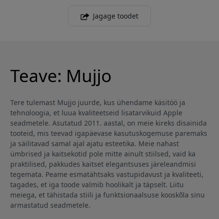
Jagage toodet
Teave: Mujjo
Tere tulemast Mujjo juurde, kus ühendame käsitöö ja
tehnoloogia, et luua kvaliteetseid lisatarvikuid Apple
seadmetele. Asutatud 2011. aastal, on meie kireks disainida
tooteid, mis teevad igapäevase kasutuskogemuse paremaks
ja säilitavad samal ajal ajatu esteetika. Meie nahast
ümbrised ja kaitsekotid pole mitte ainult stiilsed, vaid ka
praktilised, pakkudes kaitset elegantsuses järeleandmisi
tegemata. Peame esmatähtsaks vastupidavust ja kvaliteeti,
tagades, et iga toode valmib hoolikalt ja täpselt. Liitu
meiega, et tähistada stiili ja funktsionaalsuse kooskõla sinu
armastatud seadmetele.