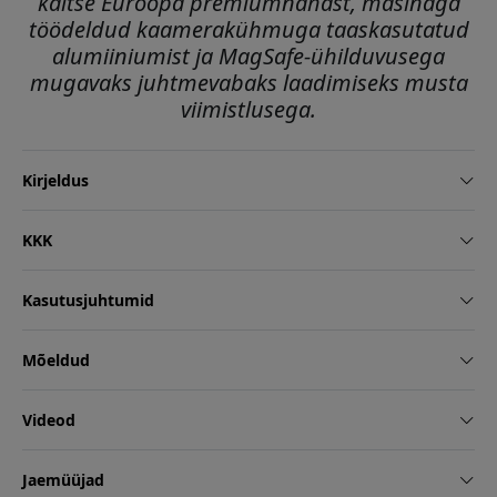
kaitse Euroopa premiumnahast, masinaga
töödeldud kaamerakühmuga taaskasutatud
alumiiniumist ja MagSafe-ühilduvusega
mugavaks juhtmevabaks laadimiseks musta
viimistlusega.
Kirjeldus
KKK
Kasutusjuhtumid
Mõeldud
Videod
Jaemüüjad