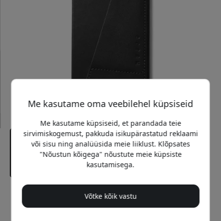
Me kasutame oma veebilehel küpsiseid
Me kasutame küpsiseid, et parandada teie
sirvimiskogemust, pakkuda isikupärastatud reklaami
või sisu ning analüüsida meie liiklust. Klõpsates
"Nõustun kõigega" nõustute meie küpsiste
kasutamisega.
Soovitatav hind
Võtke kõik vastu
69.99 EUR