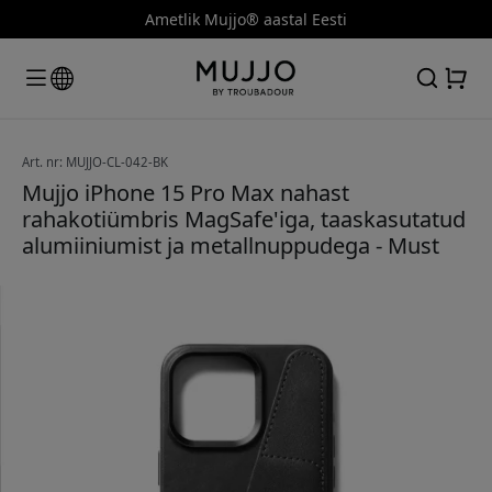
Ametlik Mujjo® aastal Eesti
Art. nr: MUJJO-CL-042-BK
Mujjo iPhone 15 Pro Max nahast
rahakotiümbris MagSafe'iga, taaskasutatud
alumiiniumist ja metallnuppudega - Must