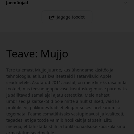
Jaemüüjad
Jagage toodet
Teave: Mujjo
Tere tulemast Mujjo juurde, kus ühendame käsitöö ja
tehnoloogia, et luua kvaliteetseid lisatarvikuid Apple
seadmetele. Asutatud 2011. aastal, on meie kireks disainida
tooteid, mis teevad igapäevase kasutuskogemuse paremaks
ja säilitavad samal ajal ajatu esteetika. Meie nahast
ümbrised ja kaitsekotid pole mitte ainult stiilsed, vaid ka
praktilised, pakkudes kaitset elegantsuses järeleandmisi
tegemata. Peame esmatähtsaks vastupidavust ja kvaliteeti,
tagades, et iga toode valmib hoolikalt ja täpselt. Liitu
meiega, et tähistada stiili ja funktsionaalsuse kooskõla sinu
armastatud seadmetele.