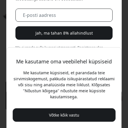
Jah, ma tahan 8% allahindlust
Me ei saada sulle kunagi rämpsposti. Registreerudes
nõustud aeg-ajalt saadetavate turundusmeilide, harivate
sarjade ja eripakkumistega.
Me kasutame oma veebilehel küpsiseid
Me kasutame küpsiseid, et parandada teie
Ei, ma eelistaksin täishinda maksta.
sirvimiskogemust, pakkuda isikupärastatud reklaami
või sisu ning analüüsida meie liiklust. Klõpsates
"Nõustun kõigega" nõustute meie küpsiste
kasutamisega.
Võtke kõik vastu
Soovitatav hind