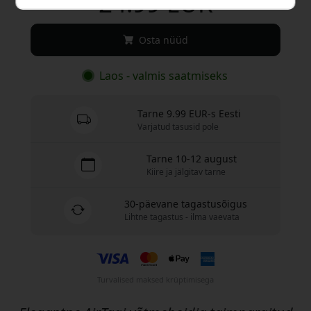
24.99 EUR
Osta nüüd
Laos - valmis saatmiseks
Tarne 9.99 EUR-s Eesti
Varjatud tasusid pole
Tarne 10-12 august
Kiire ja jälgitav tarne
30-päevane tagastusõigus
Lihtne tagastus - ilma vaevata
Turvalised maksed krüptimisega