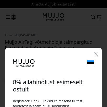
Ametlik Mujjo® aastal Eesti
Art. nr: MUJJO-KY-001-BR
Mujjo AirTagi võtmehoidja taimpargitud
Ecco nahast, Apple AirTagi jaoks,
magnetilise hoidiku ja külgavausega
hõlpsaks ligipääsuks - Pronkspunane
🎉 Sinu sooduskood:
8% allahindlust esimeselt
ostult
Registreeru, et kuuleksid esimesena uutest
Kasuta seda koodi kassas, et saada 8%
toodetest ja saaksid 8% soodustust
allahindlust.