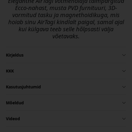
Elegantne AirTagi võtmehoidja taimpargitud
Ecco-nahast, musta PVD furnituuri, 3D-
vormitud tasku ja magnethoidikuga, mis
hoiab sinu AirTagi kindlalt paigal, samal ajal
kui külgava teeb selle hõlpsasti välja
võetavaks.
Kirjeldus
KKK
Kasutusjuhtumid
Mõeldud
Videod