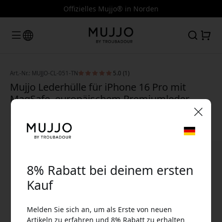
Offizielles Mujjo® in Norden
Art.-Nr.: MUJJO-CL-051-TN
5.0 (1)
Mujjo Lederhülle für iPhone 16 Pro mit
MagSafe, europäischem Premiumleder,
Metallknöpfen und Mikrofaserfutter -
Hellbraun
🎉 Dein Rabattcode:
8% Rabatt bei deinem ersten
Kauf
Melden Sie sich an, um als Erste von neuen
Verwende diesen Code an der Kasse, um 8%
Artikeln zu erfahren und 8% Rabatt zu erhalten
Rabatt zu erhalten.