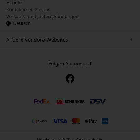
Händler
Kontaktieren Sie uns
Verkaufs- und Lieferbedingungen
Deutsch
Andere Vendora-Websites
www.paperlike.se
www.satechi.se
Folgen Sie uns auf
www.clickandgrow.se
www.playshifu.se
www.nordicsmartlight.se
www.myfirst.se
www.herqs.se
Urheberrecht © 2026 Vendora Nordic