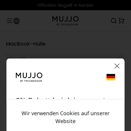
Offizielles Mujjo® in Norden
MacBook-Hülle
🎉 Dein Rabattcode:
Alle Kategorien anzeigen
8% Rabatt bei deinem ersten
Kauf
Wir haben keine Produkte gefunden, die
Wir verwenden Cookies auf unserer
Ihrer Suche entsprechen
Website
Melden Sie sich an, um als Erste von neuen
Verwende diesen Code an der Kasse, um 8%
Artikeln zu erfahren und 8% Rabatt zu erhalten
Rabatt zu erhalten.