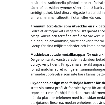
Ersätt din traditionella plånbok med ett fodral
läder på baksidan rymmer säkert 2 till 3 bank-, I
smidigt paket. Med dina viktigaste kort alltid 
en ren, minimal silhuett i fickan eller väskan.
Premium Ecco-läder som utvecklar en rik pat
Fodralet är förpackat i vegetabiliskt garvat Ecc
lyxiga känsla och förmåga att åldras vackert. M
din dagliga användning, vilket gör varje fodral 
Group för sina miljöstandarder och kombinerar 
Maskinbearbetade metallknappar för extra kl
De genomtänkt konstruerade maskinbearbetade 
du trycker på dem. Knapparna är exakt anpassad
för att matcha lädret och ge en sammanhängande
användarupplevelse som inte bara känns bättre
Skyddande design med förhöjda kanter för 
Trots sin tunna profil är fodralet byggt för att
repor. En 1 mm förhöjd läderkant runt skärmen h
när du placerar telefonen med framsidan nedå
utskjutande linserna, medan enhetens bas är sn