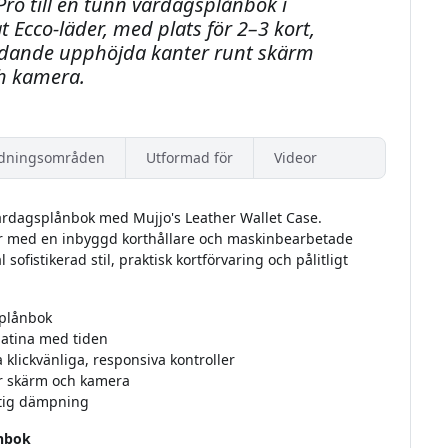
ro till en tunn vardagsplånbok i
 Ecco-läder, med plats för 2–3 kort,
ddande upphöjda kanter runt skärm
h kamera.
dningsområden
Utformad för
Videor
 vardagsplånbok med Mujjo's Leather Wallet Case.
der med en inbyggd korthållare och maskinbearbetade
sofistikerad stil, praktisk kortförvaring och pålitligt
splånbok
patina med tiden
klickvänliga, responsiva kontroller
r skärm och kamera
iktig dämpning
ånbok