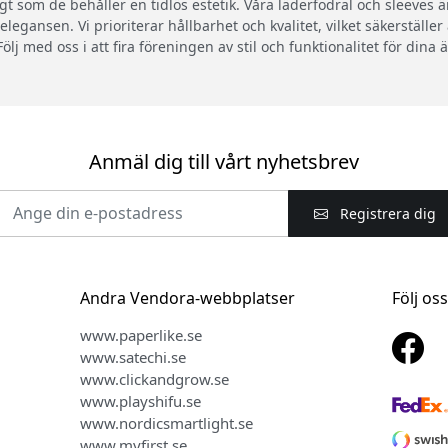
 som de behåller en tidlös estetik. Våra läderfodral och sleeves är 
gansen. Vi prioriterar hållbarhet och kvalitet, vilket säkerställer
lj med oss i att fira föreningen av stil och funktionalitet för dina 
Anmäl dig till vårt nyhetsbrev
Registrera dig
Andra Vendora-webbplatser
Följ os
www.paperlike.se
www.satechi.se
www.clickandgrow.se
www.playshifu.se
www.nordicsmartlight.se
www.myfirst.se