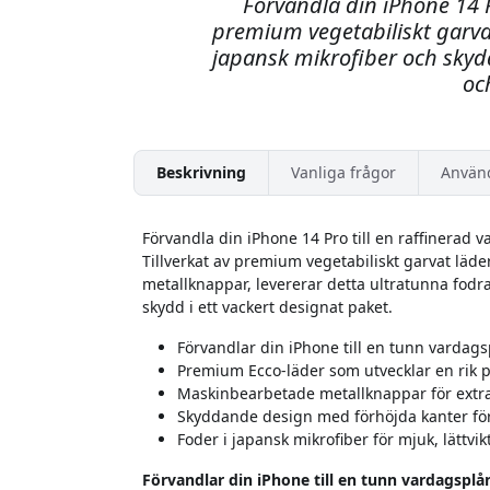
Förvandla din iPhone 14 P
premium vegetabiliskt garvat
japansk mikrofiber och sky
oc
Beskrivning
Vanliga frågor
Använ
Förvandla din iPhone 14 Pro till en raffinerad
Tillverkat av premium vegetabiliskt garvat lä
metallknappar, levererar detta ultratunna fodral 
skydd i ett vackert designat paket.
Förvandlar din iPhone till en tunn vardag
Premium Ecco-läder som utvecklar en rik 
Maskinbearbetade metallknappar för extra 
Skyddande design med förhöjda kanter fö
Foder i japansk mikrofiber för mjuk, lättv
Förvandlar din iPhone till en tunn vardagspl