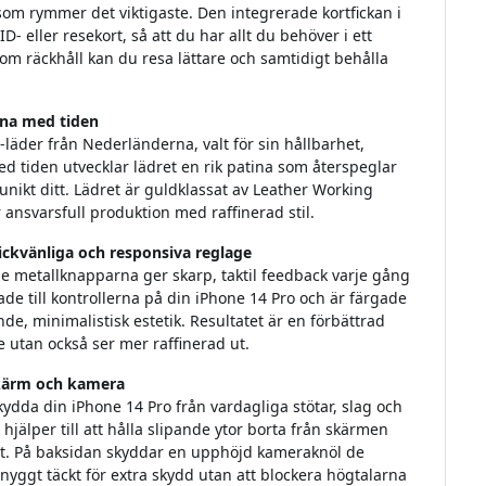
 som rymmer det viktigaste. Den integrerade kortfickan i
D- eller resekort, så att du har allt du behöver i ett
inom räckhåll kan du resa lättare och samtidigt behålla
ina med tiden
o-läder från Nederländerna, valt för sin hållbarhet,
ed tiden utvecklar lädret en rik patina som återspeglar
unikt ditt. Lädret är guldklassat av Leather Working
ansvarsfull produktion med raffinerad stil.
ickvänliga och responsiva reglage
metallknapparna ger skarp, taktil feedback varje gång
e till kontrollerna på din iPhone 14 Pro och är färgade
, minimalistisk estetik. Resultatet är en förbättrad
 utan också ser mer raffinerad ut.
skärm och kamera
 skydda din iPhone 14 Pro från vardagliga stötar, slag och
jälper till att hålla slipande ytor borta från skärmen
t. På baksidan skyddar en upphöjd kameraknöl de
yggt täckt för extra skydd utan att blockera högtalarna