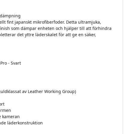
dämpning
llt fint japanskt mikrofiberfoder. Detta ultramjuka,
finish som dämpar enheten och hjälper till att förhindra
terar det yttre läderskalet för att ge en säker,
Pro - Svart
(guldklassat av Leather Working Group)
ort
kärmen
re kameran
nde läderkonstruktion