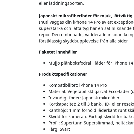
eller laddningsporten.
Japanskt mikrofiberfoder för mjuk, lättviktig
Inuti vaggas din iPhone 14 Pro av ett exceptione
superstarka och lätta tyg har en satinliknande 
repor. Den ombonade, vadderade insidan komplet
förstklassig skyddsupplevelse från alla sidor.
Paketet innehåller
Mujjo plånboksfodral i läder för iPhone 14 
Produktspecifikationer
Kompatibilitet: iPhone 14 Pro
Material: Vegetabiliskt garvat Ecco-läder 
Invändigt foder: Japansk mikrofiber
Kortkapacitet: 2 till 3 bank-, ID- eller resek
Kanthöjd: 1 mm förhöjd läderkant runt s
Skydd för kameran: Förhöjt skydd för bak
Profil: Supertunn Superslimmad, heltäcka
Färg: Svart