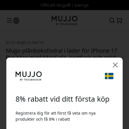
Officiell Mujjo® i Sverige
Art.nr.: MUJJO-CL-064-TN
Mujjo plånboksfodral i läder för iPhone 17
Pro Max med MagSafe, kortfack och stöd
för Camera Control - Tan
🎉 Din rabattkod:
8% rabatt vid ditt första köp
Registrera dig för att först få veta om nya
produkter och få 8% i rabatt
Använd denna kod i kassan för att få 8% rabatt.