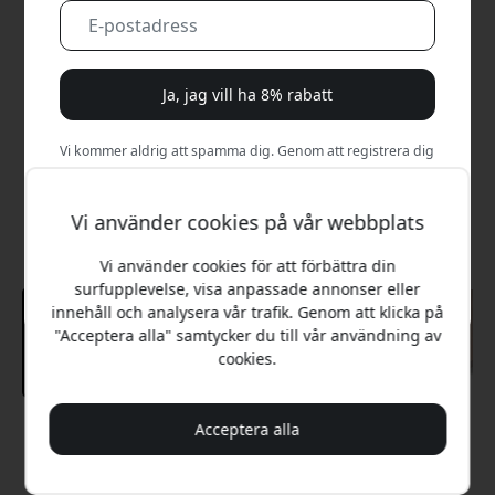
Ja, jag vill ha 8% rabatt
Vi kommer aldrig att spamma dig. Genom att registrera dig
samtycker du till sporadiska marknadsföringsmejl,
utbildningsserier och specialerbjudanden.
Vi använder cookies på vår webbplats
Nej, jag betalar hellre fullt pris.
Vi använder cookies för att förbättra din
surfupplevelse, visa anpassade annonser eller
innehåll och analysera vår trafik. Genom att klicka på
"Acceptera alla" samtycker du till vår användning av
cookies.
Acceptera alla
Rekommenderat pris
799 SEK