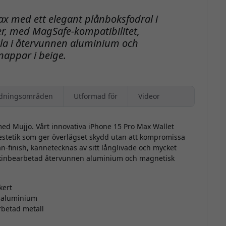
x med ett elegant plånboksfodral i
r, med MagSafe-kompatibilitet,
a i återvunnen aluminium och
nappar i beige.
dningsområden
Utformad för
Videor
ed Mujjo. Vårt innovativa iPhone 15 Pro Max Wallet
estetik som ger överlägset skydd utan att kompromissa
an-finish, kännetecknas av sitt långlivade och mycket
skinbearbetad återvunnen aluminium och magnetisk
kert
 aluminium
rbetad metall