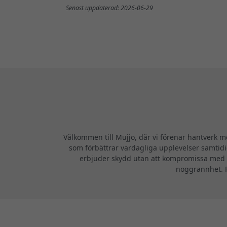
Senast uppdaterad: 2026-06-29
Välkommen till Mujjo, där vi förenar hantverk m
som förbättrar vardagliga upplevelser samtidigt
erbjuder skydd utan att kompromissa med ele
noggrannhet. Fö