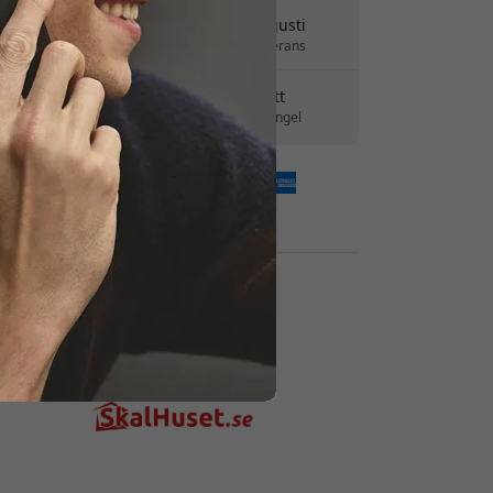
Leverans 10-12 augusti
Snabb och spårbar leverans
30 dagars returrätt
Enkel retur - inget krångel
Säkra betalningar med kryptering
Återförsäljare: