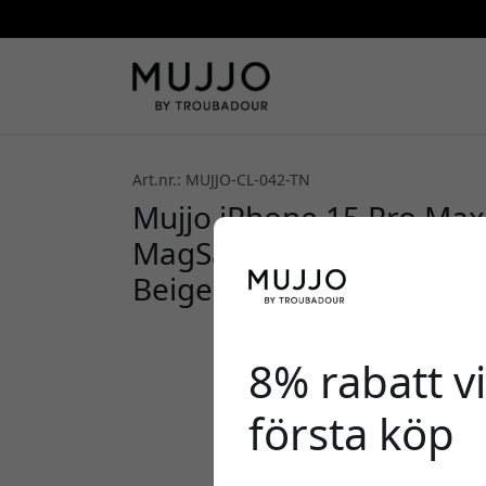
Art.nr.: MUJJO-CL-042-TN
Mujjo iPhone 15 Pro Max
MagSafe, kameraskydd oc
Beige
8% rabatt vi
första köp