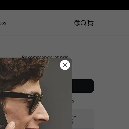
oss
Rekommenderat pris
799 SEK
rabattkod:
Köp nu
I lager - redo att skickas
Fri frakt i Sverige
Inga dolda avgifter
ssan för att få 8% rabatt.