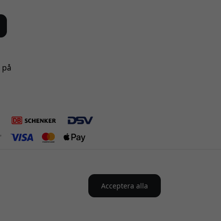
s på
Acceptera alla
verige