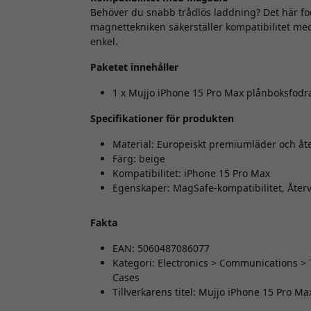
Behöver du snabb trådlös laddning? Det här fo
magnettekniken säkerställer kompatibilitet med
enkel.
Paketet innehåller
1 x Mujjo iPhone 15 Pro Max plånboksfodral
Specifikationer för produkten
Material: Europeiskt premiumläder och å
Färg: beige
Kompatibilitet: iPhone 15 Pro Max
Egenskaper: MagSafe-kompatibilitet, Åter
Fakta
EAN: 5060487086077
Kategori: Electronics > Communications >
Cases
Tillverkarens titel: Mujjo iPhone 15 Pro M