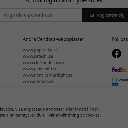
Anmäl dig till vårt nyhetsbrev
Registrera dig
Andra Vendora-webbplatser
Följ os
www.paperlike.se
www.satechi.se
www.clickandgrow.se
www.playshifu.se
www.nordicsmartlight.se
www.myfirst.se
www.herqs.se
plevelse, visa anpassade annonser eller innehåll och
vsrätt © 2026 Vendora Nordic - Officiell distributör för Mujjo® i S
era alla" samtycker du till vår användning av cookies.
Vi säljer inte eller delar dina personuppgifter.