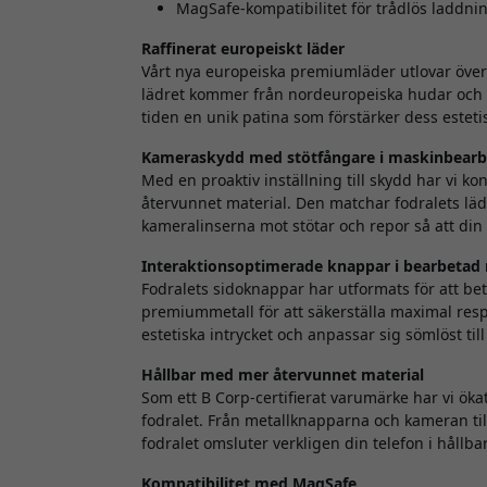
MagSafe-kompatibilitet för trådlös laddni
Raffinerat europeiskt läder
Vårt nya europeiska premiumläder utlovar över
lädret kommer från nordeuropeiska hudar och 
tiden en unik patina som förstärker dess estetisk
Kameraskydd med stötfångare i maskinbear
Med en proaktiv inställning till skydd har vi k
återvunnet material. Den matchar fodralets läd
kameralinserna mot stötar och repor så att din
Interaktionsoptimerade knappar i bearbetad 
Fodralets sidoknappar har utformats för att be
premiummetall för att säkerställa maximal resp
estetiska intrycket och anpassar sig sömlöst ti
Hållbar med mer återvunnet material
Som ett B Corp-certifierat varumärke har vi ök
fodralet. Från metallknapparna och kameran til
fodralet omsluter verkligen din telefon i håll
Kompatibilitet med MagSafe