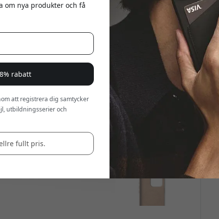
eta om nya produkter och få
a 8% rabatt
om att registrera dig samtycker
l, utbildningsserier och
llre fullt pris.