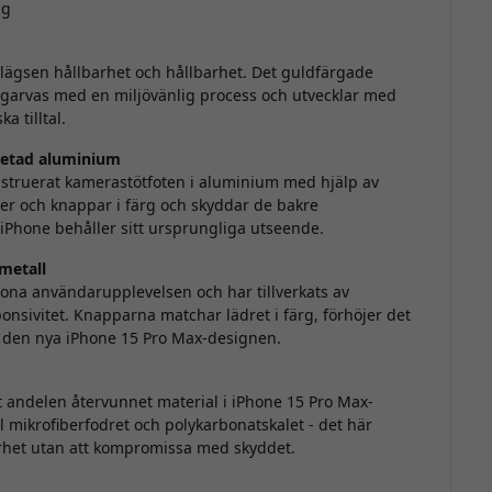
ng
lägsen hållbarhet och hållbarhet. Det guldfärgade
garvas med en miljövänlig process och utvecklar med
a tilltal.
betad aluminium
onstruerat kamerastötfoten i aluminium med hjälp av
er och knappar i färg och skyddar de bakre
 iPhone behåller sitt ursprungliga utseende.
metall
tona användarupplevelsen och har tillverkats av
onsivitet. Knapparna matchar lädret i färg, förhöjer det
ll den nya iPhone 15 Pro Max-designen.
at andelen återvunnet material i iPhone 15 Pro Max-
l mikrofiberfodret och polykarbonatskalet - det här
barhet utan att kompromissa med skyddet.