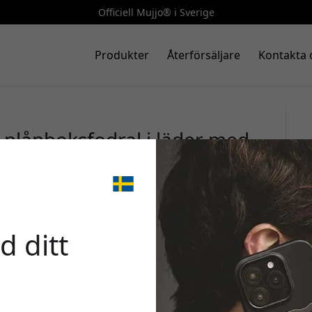
Officiell Mujjo® i Sverige
Produkter
Återförsäljare
Kontakta 
 plånboksfodral i läder med
h kortfack på baksidan -
🎉 Din 
d ditt
Använd denna kod i ka