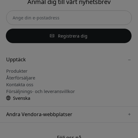
Anmäl dig till vårt nyhetsbrev
Registrera dig
Upptäck
Produkter
Återförsäljare
Kontakta oss
Försäljnings- och leveransvillkor
Svenska
Andra Vendora-webbplatser
www.paperlike.se
www.satechi.se
Följ oss på