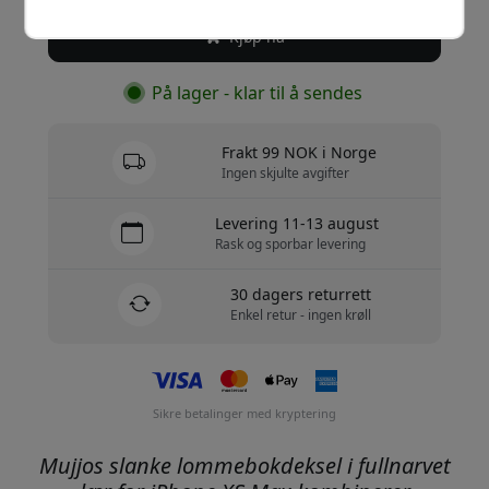
Kjøp nå
På lager - klar til å sendes
Frakt 99 NOK i Norge
Ingen skjulte avgifter
Levering 11-13 august
Rask og sporbar levering
30 dagers returrett
Enkel retur - ingen krøll
Sikre betalinger med kryptering
Mujjos slanke lommebokdeksel i fullnarvet