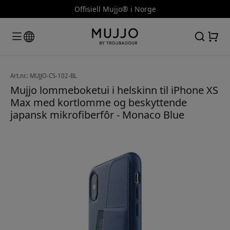
Offisiell Mujjo® i Norge
Art.nr.: MUJJO-CS-102-BL
Mujjo lommeboketui i helskinn til iPhone XS
Max med kortlomme og beskyttende
japansk mikrofiberfôr - Monaco Blue