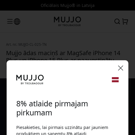
Oficiālais Mujjo® in Latvija
Art. nr.: MUJJO-CL-025-TN
Mujjo ādas maciņš ar MagSafe iPhone 14
Plus un iPhone 15 Plus ar paaugstinātu
malu un kameras aizsardzību - Brūns
🎉 Jūsu atlaižu kods:
8% atlaide pirmajam
pirkumam
Piesakieties, lai pirmais uzzinātu par jauniem
Izmantojiet šo kodu, veicot pasūtījumu, lai
produktiem un saņemtu 8% atlaidi
saņemtu 8% atlaidi.