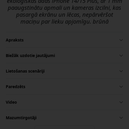
ekoloģiskās ādas iPhone 14/15 Plus, ar 1 mm
paaugstinātu apmali un kameras izcilni, kas
pasargā ekrānu un lēcas, nepārvēršot
maciņu par lieku apjomīgu. brūnā
Apraksts
Biežāk uzdotie jautājumi
Lietošanas scenāriji
Paredzēts
Video
Mazumtirgotāji