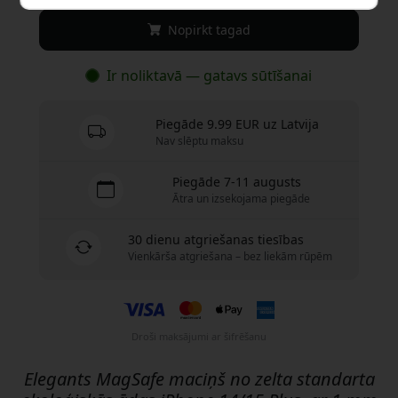
Nopirkt tagad
Ir noliktavā — gatavs sūtīšanai
Piegāde 9.99 EUR uz Latvija
Nav slēptu maksu
Piegāde 7-11 augusts
Ātra un izsekojama piegāde
30 dienu atgriešanas tiesības
Vienkārša atgriešana – bez liekām rūpēm
Droši maksājumi ar šifrēšanu
Elegants MagSafe maciņš no zelta standarta