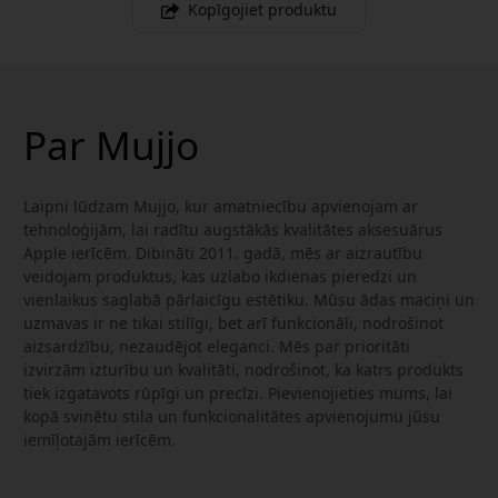
Kopīgojiet produktu
Par Mujjo
Laipni lūdzam Mujjo, kur amatniecību apvienojam ar
tehnoloģijām, lai radītu augstākās kvalitātes aksesuārus
Apple ierīcēm. Dibināti 2011. gadā, mēs ar aizrautību
veidojam produktus, kas uzlabo ikdienas pieredzi un
vienlaikus saglabā pārlaicīgu estētiku. Mūsu ādas maciņi un
uzmavas ir ne tikai stilīgi, bet arī funkcionāli, nodrošinot
aizsardzību, nezaudējot eleganci. Mēs par prioritāti
izvirzām izturību un kvalitāti, nodrošinot, ka katrs produkts
tiek izgatavots rūpīgi un precīzi. Pievienojieties mums, lai
kopā svinētu stila un funkcionalitātes apvienojumu jūsu
iemīļotajām ierīcēm.