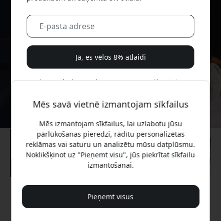
Jā, es vēlos 8% atlaidi
Mēs jums nekad nesūtīsim surogātpastu. Reģistrējoties,
jūs piekrītat neregulāriem mārketinga e-pastiem,
Mēs savā vietnē izmantojam sīkfailus
izglītojošām sērijām un īpašiem piedāvājumiem.
Mēs izmantojam sīkfailus, lai uzlabotu jūsu
Nē, es labāk maksātu pilnu cenu.
pārlūkošanas pieredzi, rādītu personalizētas
reklāmas vai saturu un analizētu mūsu datplūsmu.
Noklikšķinot uz "Pieņemt visu", jūs piekrītat sīkfailu
izmantošanai.
Ieteicamā cena
Pieņemt visus
29.99 EUR