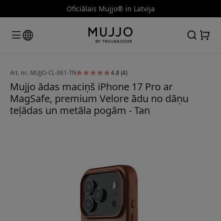
Oficiālais Mujjo® in Latvija
Art. nr.: MUJJO-CL-061-TN
4.8 (4)
Mujjo ādas maciņš iPhone 17 Pro ar
MagSafe, premium Velore ādu no dāņu
teļādas un metāla pogām - Tan