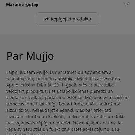
Mazumtirgotāji
Kopīgojiet produktu
Par Mujjo
Laipni lūdzam Mujjo, kur amatniecību apvienojam ar
tehnoloģijām, lai radītu augstākās kvalitātes aksesuārus
Apple ierīcēm. Dibināti 2011. gadā, mēs ar aizrautību
veidojam produktus, kas uzlabo ikdienas pieredzi un
vienlaikus saglabā pārlaicīgu estētiku. Mūsu ādas maciņi un
uzmavas ir ne tikai stilīgi, bet arī funkcionāli, nodrošinot
aizsardzību, nezaudējot eleganci. Mēs par prioritāti
izvirzām izturību un kvalitāti, nodrošinot, ka katrs produkts
tiek izgatavots rūpīgi un precīzi. Pievienojieties mums, lai
kopā svinētu stila un funkcionalitātes apvienojumu jūsu