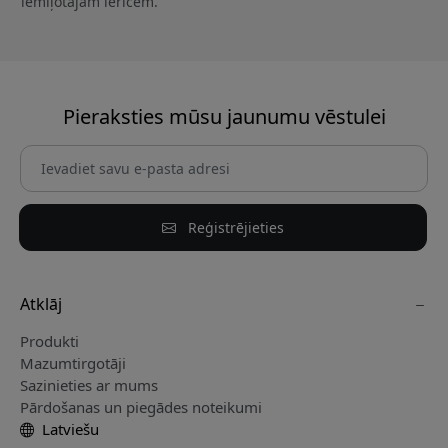
iemīļotajām ierīcēm.
Pieraksties mūsu jaunumu vēstulei
Reģistrējieties
Atklāj
Produkti
Mazumtirgotāji
Sazinieties ar mums
Pārdošanas un piegādes noteikumi
Latviešu