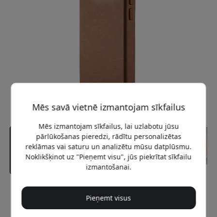
Mēs savā vietnē izmantojam sīkfailus
Mēs izmantojam sīkfailus, lai uzlabotu jūsu
pārlūkošanas pieredzi, rādītu personalizētas
reklāmas vai saturu un analizētu mūsu datplūsmu.
Noklikšķinot uz "Pieņemt visu", jūs piekrītat sīkfailu
izmantošanai.
Ieteicamā cena
Pieņemt visus
59.99 EUR