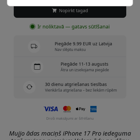
Nopirkt tagad
Ir noliktavā — gatavs sūtīšanai
Piegāde 9.99 EUR uz Latvija
Nav slēptu maksu
Piegāde 11-13 augusts
Ātra un izsekojama piegāde
30 dienu atgriešanas tiesības
Vienkārša atgriešana – bez liekām rūpēm
Droši maksājumi ar šifrēšanu
Mujjo ādas maciņš iPhone 17 Pro iedeguma