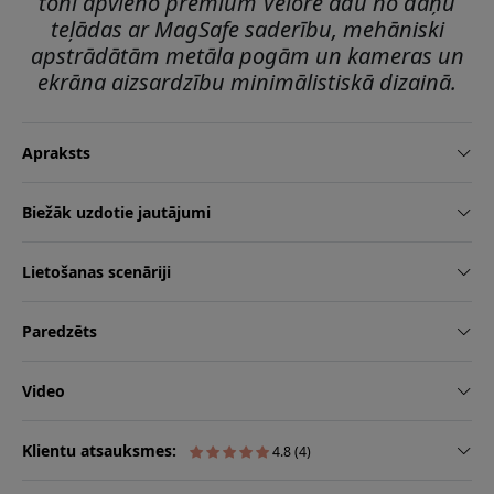
tonī apvieno premium Velore ādu no dāņu
teļādas ar MagSafe saderību, mehāniski
apstrādātām metāla pogām un kameras un
ekrāna aizsardzību minimālistiskā dizainā.
Apraksts
Biežāk uzdotie jautājumi
Lietošanas scenāriji
Paredzēts
Video
Klientu atsauksmes:
4.8 (4)