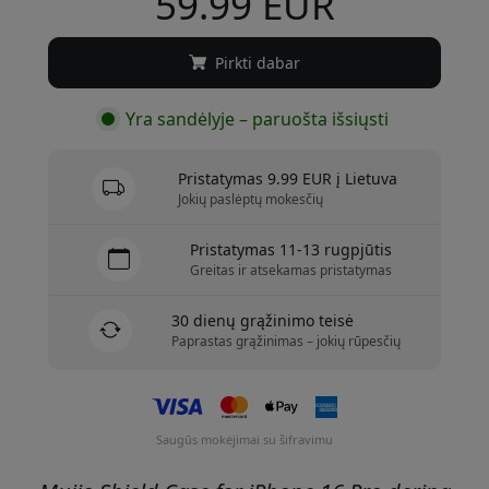
59.99 EUR
Pirkti dabar
Yra sandėlyje – paruošta išsiųsti
Pristatymas 9.99 EUR į Lietuva
Jokių paslėptų mokesčių
Pristatymas 11-13 rugpjūtis
Greitas ir atsekamas pristatymas
30 dienų grąžinimo teisė
Paprastas grąžinimas – jokių rūpesčių
Saugūs mokėjimai su šifravimu