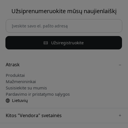
Užsiprenumeruokite mūsų naujienlaiškį
Užsiregistruokite
Atrask
Produktai
Mažmenininkai
Susisiekite su mumis
Pardavimo ir pristatymo sąlygos
Lietuvių
Kitos "Vendora" svetainės
www.paperlike.se