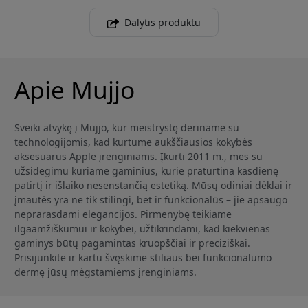
Dalytis produktu
Apie Mujjo
Sveiki atvykę į Mujjo, kur meistrystę deriname su
technologijomis, kad kurtume aukščiausios kokybės
aksesuarus Apple įrenginiams. Įkurti 2011 m., mes su
užsidegimu kuriame gaminius, kurie praturtina kasdienę
patirtį ir išlaiko nesenstančią estetiką. Mūsų odiniai dėklai ir
įmautės yra ne tik stilingi, bet ir funkcionalūs – jie apsaugo
neprarasdami elegancijos. Pirmenybę teikiame
ilgaamžiškumui ir kokybei, užtikrindami, kad kiekvienas
gaminys būtų pagamintas kruopščiai ir preciziškai.
Prisijunkite ir kartu švęskime stiliaus bei funkcionalumo
dermę jūsų mėgstamiems įrenginiams.