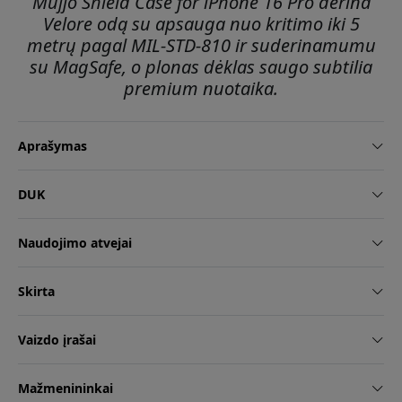
Mujjo Shield Case for iPhone 16 Pro derina
Velore odą su apsauga nuo kritimo iki 5
metrų pagal MIL-STD-810 ir suderinamumu
su MagSafe, o plonas dėklas saugo subtilia
premium nuotaika.
Aprašymas
DUK
Naudojimo atvejai
Skirta
Vaizdo įrašai
Mažmenininkai