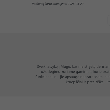
Paskutinį kartą atnaujinta: 2026-06-29
Sveiki atvykę į Mujjo, kur meistrystę derin
užsidegimu kuriame gaminius, kurie praturti
funkcionalūs – jie apsaugo neprarasdami ele
kruopščiai ir preciziškai.