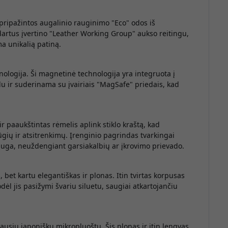
 pripažintos augalinio rauginimo "Eco" odos iš
artus įvertino "Leather Working Group" aukso reitingu,
a unikalią patiną.
ologija. Ši magnetinė technologija yra integruota į
ūdu ir suderinama su įvairiais "MagSafe" priedais, kad
r paaukštintas rėmelis aplink stiklo kraštą, kad
ų ir atsitrenkimų. Įrenginio pagrindas tvarkingai
uga, neuždengiant garsiakalbių ar įkrovimo prievado.
 bet kartu elegantiškas ir plonas. Itin tvirtas korpusas
dėl jis pasižymi švariu siluetu, saugiai atkartojančiu
ausiu japonišku mikropluoštu. Šis plonas ir itin lengvas