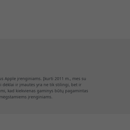
us Apple įrenginiams. Įkurti 2011 m., mes su
ėklai ir įmautės yra ne tik stilingi, bet ir
dami, kad kiekvienas gaminys būtų pagamintas
sų mėgstamiems įrenginiams.