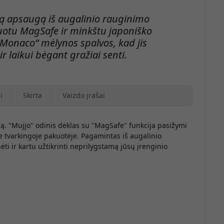
ną apsaugą iš augalinio rauginimo
uotu MagSafe ir minkštu japoniško
Monaco“ mėlynos spalvos, kad jis
ir laikui bėgant gražiai senti.
i
Skirta
Vaizdo įrašai
ugą. "Mujjo" odinis dėklas su "MagSafe" funkcija pasižymi
e tvarkingoje pakuotėje. Pagamintas iš augalinio
ti ir kartu užtikrinti neprilygstamą jūsų įrenginio