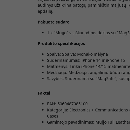
audinys užtikrina patogų paminkštinimą jūsų iP
apdailą.
Pakuotę sudaro
1 x "Mujjo" visiškai odinis dėklas su "Ma
Produkto specifikacijos
Spalva: Spalva: Monako mėlyna
Suderinamumas: iPhone 14 ir iPhone 15
Matmenys: Tinka iPhone 14/15 matmenim
Medžiaga: Medžiaga: augaliniu būdu raug
Savybės: Suderinama su "MagSafe", susti
Faktai
EAN: 5060487085100
Kategorija: Electronics > Communications
Cases
Gamintojo pavadinimas: Mujjo Full Leathe