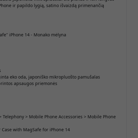
hone ir papildo lygią, satino išvaizdą primenančią
gSafe" iPhone 14 - Monako mėlyna
s
inta eko oda, japoniško mikropluošto pamušalas
printos apsaugos priemonės
 > Telephony > Mobile Phone Accessories > Mobile Phone
r Case with MagSafe for iPhone 14