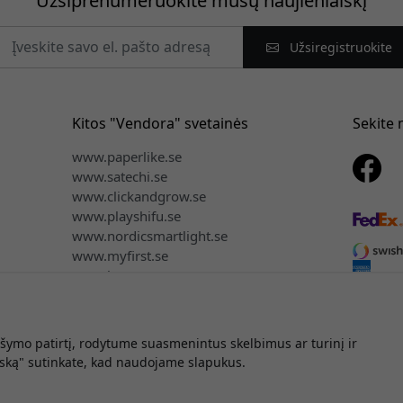
Užsiprenumeruokite mūsų naujienlaiškį
Užsiregistruokite
Kitos "Vendora" svetainės
Sekite
www.paperlike.se
www.satechi.se
www.clickandgrow.se
www.playshifu.se
www.nordicsmartlight.se
www.myfirst.se
www.herqs.se
ymo patirtį, rodytume suasmenintus skelbimus ar turinį ir
inės teisės © 2026 Vendora Nordic - Oficialus Mujjo® platintojas L
iską" sutinkate, kad naudojame slapukus.
Jūsų asmeninės informacijos neparduodame ir nesidalijame.