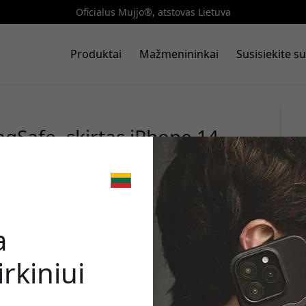
Oficialus Mujjo®, atstovas Lietuva
Produktai
Mažmenininkai
Susisiekite 
agSafe, skirtas iPhone 14 –
no dėklas iš ekologiškos odos
🎉 Jūsų nuo
a
rkiniui
Norėdami gauti 8% nu