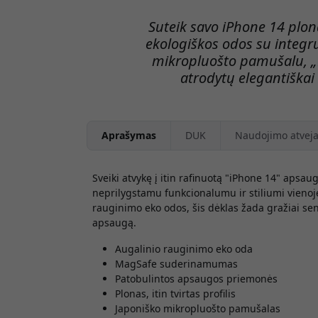
Suteik savo iPhone 14 plo
ekologiškos odos su integr
mikropluošto pamušalu, „
atrodytų elegantiškai 
Aprašymas
DUK
Naudojimo atveja
Sveiki atvykę į itin rafinuotą "iPhone 14" apsa
neprilygstamu funkcionalumu ir stiliumi vienoj
rauginimo eko odos, šis dėklas žada gražiai senė
apsaugą.
Augalinio rauginimo eko oda
MagSafe suderinamumas
Patobulintos apsaugos priemonės
Plonas, itin tvirtas profilis
Japoniško mikropluošto pamušalas