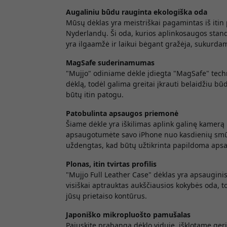
Augaliniu būdu rauginta ekologiška oda
Mūsų dėklas yra meistriškai pagamintas iš itin
Nyderlandų. Ši oda, kurios aplinkosaugos stand
yra ilgaamžė ir laikui bėgant gražėja, sukurdam
MagSafe suderinamumas
"Mujjo" odiniame dėkle įdiegta "MagSafe" techn
dėklą, todėl galima greitai įkrauti belaidžiu b
būtų itin patogu.
Patobulinta apsaugos priemonė
Šiame dėkle yra iškilimas aplink galinę kamerą i
apsaugotumėte savo iPhone nuo kasdienių smūgi
uždengtas, kad būtų užtikrinta papildoma apsa
Plonas, itin tvirtas profilis
"Mujjo Full Leather Case" dėklas yra apsauginis,
visiškai aptrauktas aukščiausios kokybės oda, to
jūsų prietaiso kontūrus.
Japoniško mikropluošto pamušalas
Pajuskite prabangą dėklo viduje, išklotame geri