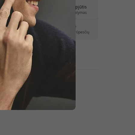
kaitydami.
Pristatymas 10-12 rugpjūtis
Greitas ir atsekamas pristatymas
30 dienų grąžinimo teisė
Paprastas grąžinimas – jokių rūpesčių
Saugūs mokėjimai su šifravimu
Mažmenininkai: