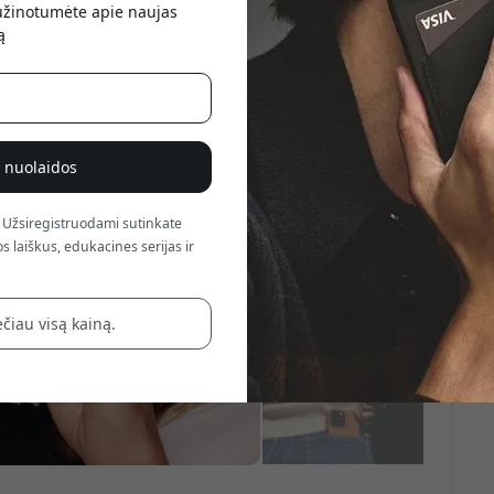
sužinotumėte apie naujas
atsis
ą
% nuolaidos
 Užsiregistruodami sutinkate
s laiškus, edukacines serijas ir
čiau visą kainą.