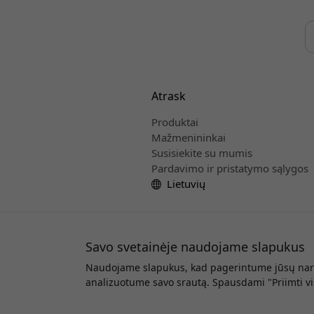
Atrask
Produktai
Mažmenininkai
Susisiekite su mumis
Pardavimo ir pristatymo sąlygos
Lietuvių
Savo svetainėje naudojame slapukus
Naudojame slapukus, kad pagerintume jūsų narš
Autor
analizuotume savo srautą. Spausdami "Priimti v