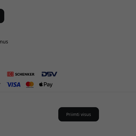
 mus
Priimti visus
ietuva