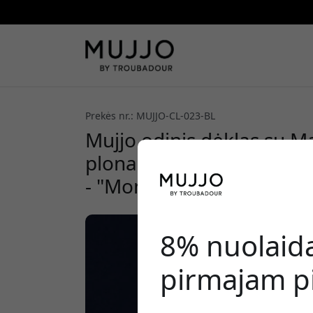
Prekės nr.: MUJJO-CL-023-BL
Mujjo odinis dėklas su M
plonas apsauginis telefo
- "Monaco Blue
8% nuolaid
pirmajam pi