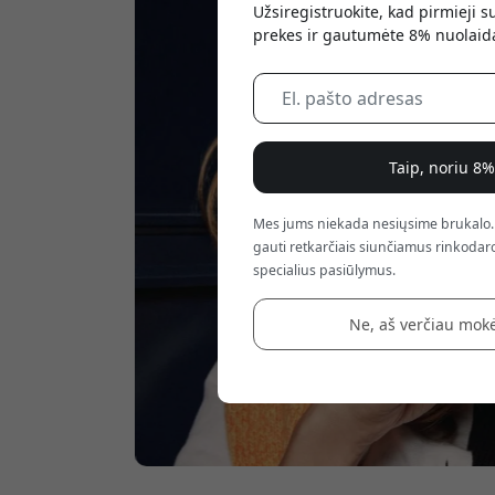
Užsiregistruokite, kad pirmieji 
prekes ir gautumėte 8% nuolaid
Taip, noriu 8
Mes jums niekada nesiųsime brukalo.
gauti retkarčiais siunčiamus rinkodaro
specialius pasiūlymus.
Ne, aš verčiau mokė