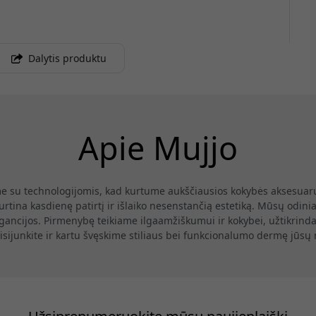
Dalytis produktu
Apie Mujjo
ame su technologijomis, kad kurtume aukščiausios kokybės aksesuar
na kasdienę patirtį ir išlaiko nesenstančią estetiką. Mūsų odiniai d
gancijos. Pirmenybę teikiame ilgaamžiškumui ir kokybei, užtikrin
 Prisijunkite ir kartu švęskime stiliaus bei funkcionalumo dermę jū