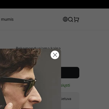
su mumis
Rekomenduojama kaina
29.99 EUR
laidos kodas:
Pirkti dabar
Yra sandėlyje – paruošta išsiųsti
Pristatymas 9.99 EUR į Lietuva
Jokių paslėptų mokesčių
olaidą, naudokite šį kodą