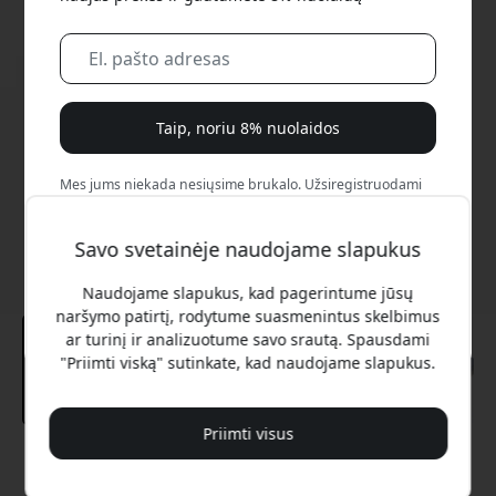
Taip, noriu 8% nuolaidos
Mes jums niekada nesiųsime brukalo. Užsiregistruodami
sutinkate gauti retkarčiais siunčiamus rinkodaros laiškus,
edukacines serijas ir specialius pasiūlymus.
Savo svetainėje naudojame slapukus
Ne, aš verčiau mokėčiau visą kainą.
Naudojame slapukus, kad pagerintume jūsų
naršymo patirtį, rodytume suasmenintus skelbimus
ar turinį ir analizuotume savo srautą. Spausdami
"Priimti viską" sutinkate, kad naudojame slapukus.
Priimti visus
Rekomenduojama kaina