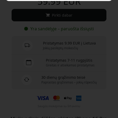
59.99 EUR
Pirkti dabar
Yra sandėlyje – paruošta išsiųsti
Pristatymas 9.99 EUR į Lietuva
Jokių paslėptų mokesčių
Pristatymas 7-11 rugpjūtis
Greitas ir atsekamas pristatymas
30 dienų grąžinimo teisė
Paprastas grąžinimas – jokių rūpesčių
Saugūs mokėjimai su šifravimu