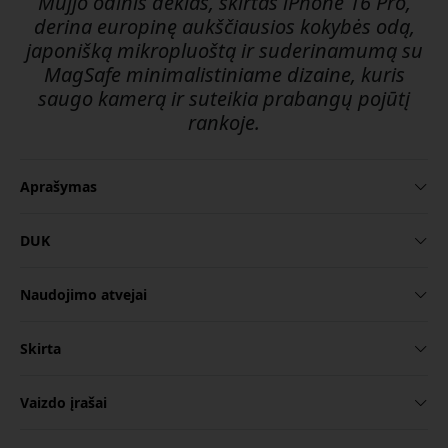
Mujjo odinis dėklas, skirtas iPhone 16 Pro,
derina europinę aukščiausios kokybės odą,
japonišką mikropluoštą ir suderinamumą su
MagSafe minimalistiniame dizaine, kuris
saugo kamerą ir suteikia prabangų pojūtį
rankoje.
Aprašymas
DUK
Naudojimo atvejai
Skirta
Vaizdo įrašai