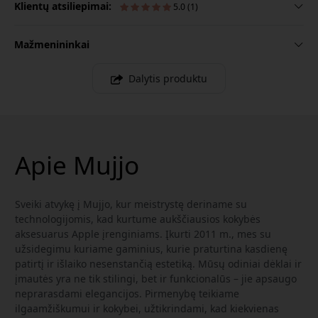
Klientų atsiliepimai:
5.0 (1)
Mažmenininkai
Dalytis produktu
Apie Mujjo
Sveiki atvykę į Mujjo, kur meistrystę deriname su
technologijomis, kad kurtume aukščiausios kokybės
aksesuarus Apple įrenginiams. Įkurti 2011 m., mes su
užsidegimu kuriame gaminius, kurie praturtina kasdienę
patirtį ir išlaiko nesenstančią estetiką. Mūsų odiniai dėklai ir
įmautės yra ne tik stilingi, bet ir funkcionalūs – jie apsaugo
neprarasdami elegancijos. Pirmenybę teikiame
ilgaamžiškumui ir kokybei, užtikrindami, kad kiekvienas