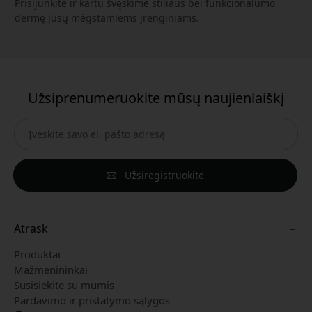
Prisijunkite ir kartu švęskime stiliaus bei funkcionalumo
dermę jūsų mėgstamiems įrenginiams.
Užsiprenumeruokite mūsų naujienlaiškį
Užsiregistruokite
Atrask
Produktai
Mažmenininkai
Susisiekite su mumis
Pardavimo ir pristatymo sąlygos