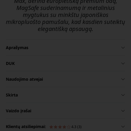
Max, derina europietišką premium odą,
MagSafe suderinamumą ir metalinius
mygtukus su minkštu japoniškos
mikropluošto pamušalu, kad kasdien suteiktų
elegantišką apsaugą.
Aprašymas
DUK
Naudojimo atvejai
Skirta
Vaizdo įrašai
Klientų atsiliepimai:
4.3 (3)