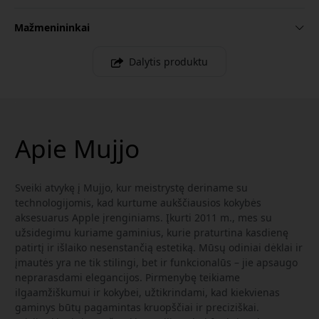
Mažmenininkai
Dalytis produktu
Apie Mujjo
Sveiki atvykę į Mujjo, kur meistrystę deriname su
technologijomis, kad kurtume aukščiausios kokybės
aksesuarus Apple įrenginiams. Įkurti 2011 m., mes su
užsidegimu kuriame gaminius, kurie praturtina kasdienę
patirtį ir išlaiko nesenstančią estetiką. Mūsų odiniai dėklai ir
įmautės yra ne tik stilingi, bet ir funkcionalūs – jie apsaugo
neprarasdami elegancijos. Pirmenybę teikiame
ilgaamžiškumui ir kokybei, užtikrindami, kad kiekvienas
gaminys būtų pagamintas kruopščiai ir preciziškai.