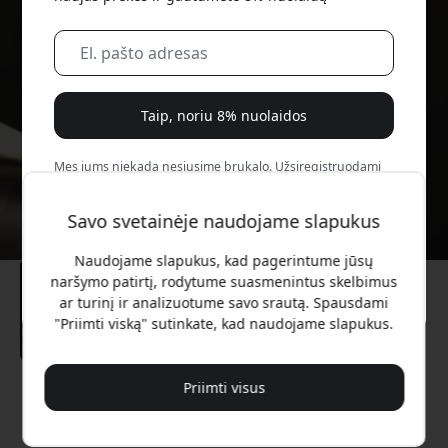
Taip, noriu 8% nuolaidos
Mes jums niekada nesiųsime brukalo. Užsiregistruodami
sutinkate gauti retkarčiais siunčiamus rinkodaros laiškus,
edukacines serijas ir specialius pasiūlymus.
Savo svetainėje naudojame slapukus
Ne, aš verčiau mokėčiau visą kainą.
Naudojame slapukus, kad pagerintume jūsų
naršymo patirtį, rodytume suasmenintus skelbimus
ar turinį ir analizuotume savo srautą. Spausdami
"Priimti viską" sutinkate, kad naudojame slapukus.
Priimti visus
Rekomenduojama kaina
59.99 EUR