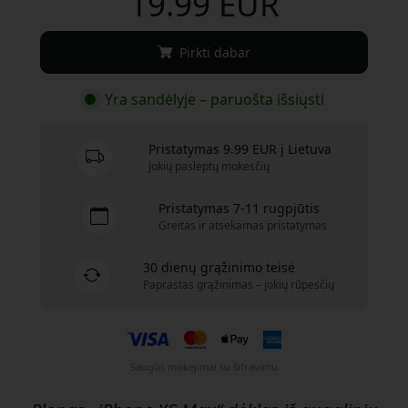
19.99 EUR
Pirkti dabar
Yra sandėlyje – paruošta išsiųsti
Pristatymas 9.99 EUR į Lietuva
Jokių paslėptų mokesčių
Pristatymas 7-11 rugpjūtis
Greitas ir atsekamas pristatymas
30 dienų grąžinimo teisė
Paprastas grąžinimas – jokių rūpesčių
Saugūs mokėjimai su šifravimu