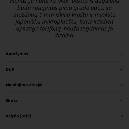
Plonas „iPhone XS Max“ dėklas iš augaliniu
būdu raugintos pilno grūdo odos, su
maždaug 1 mm iškiliu kraštu ir minkštu
japonišku mikropluoštu, kuris kasdien
apsaugo telefoną, neuždengdamas jo
dizaino.
Aprašymas
DUK
Naudojimo atvejai
Skirta
Vaizdo įrašai