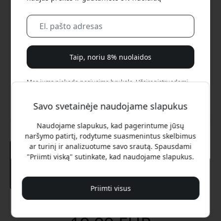
Taip, noriu 8% nuolaidos
Mes jums niekada nesiųsime brukalo. Užsiregistruodami
sutinkate gauti retkarčiais siunčiamus rinkodaros laiškus,
edukacines serijas ir specialius pasiūlymus.
Savo svetainėje naudojame slapukus
Naudojame slapukus, kad pagerintume jūsų
Ne, aš verčiau mokėčiau visą kainą.
naršymo patirtį, rodytume suasmenintus skelbimus
ar turinį ir analizuotume savo srautą. Spausdami
"Priimti viską" sutinkate, kad naudojame slapukus.
Priimti visus
Rekomenduojama kaina