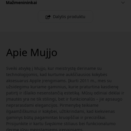
Mažmenininkai
Dalytis produktu
Apie Mujjo
Sveiki atvykę į Mujjo, kur meistrystę deriname su
technologijomis, kad kurtume aukščiausios kokybės
aksesuarus Apple įrenginiams. Įkurti 2011 m., mes su
užsidegimu kuriame gaminius, kurie praturtina kasdienę
patirtį ir išlaiko nesenstančią estetiką. Mūsų odiniai dėklai ir
įmautės yra ne tik stilingi, bet ir funkcionalūs – jie apsaugo
neprarasdami elegancijos. Pirmenybę teikiame
ilgaamžiškumui ir kokybei, užtikrindami, kad kiekvienas
gaminys būtų pagamintas kruopščiai ir preciziškai.
Prisijunkite ir kartu švęskime stiliaus bei funkcionalumo
dermę jūsų mėgstamiems įrenginiams.