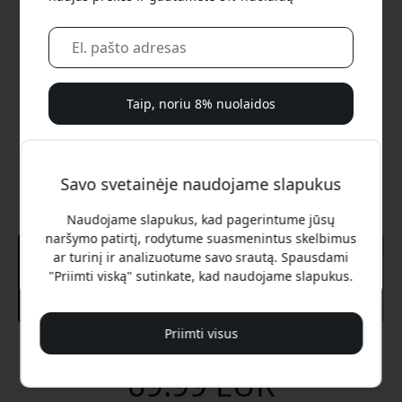
Taip, noriu 8% nuolaidos
Mes jums niekada nesiųsime brukalo. Užsiregistruodami
sutinkate gauti retkarčiais siunčiamus rinkodaros laiškus,
Savo svetainėje naudojame slapukus
edukacines serijas ir specialius pasiūlymus.
Naudojame slapukus, kad pagerintume jūsų
Ne, aš verčiau mokėčiau visą kainą.
naršymo patirtį, rodytume suasmenintus skelbimus
ar turinį ir analizuotume savo srautą. Spausdami
"Priimti viską" sutinkate, kad naudojame slapukus.
Priimti visus
Rekomenduojama kaina
69.99 EUR