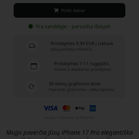
Pirkti dabar
Yra sandėlyje – paruošta išsiųsti
Pristatymas 9.99 EUR į Lietuva
Jokių paslėptų mokesčių
Pristatymas 7-11 rugpjūtis
Greitas ir atsekamas pristatymas
30 dienų grąžinimo teisė
Paprastas grąžinimas – jokių rūpesčių
Saugūs mokėjimai su šifravimu
Mujjo paverčia jūsų iPhone 17 Pro elegantiška