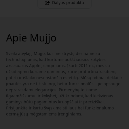
Dalytis produktu
Apie Mujjo
Sveiki atvykę į Mujjo, kur meistrystę deriname su
technologijomis, kad kurtume aukščiausios kokybės
aksesuarus Apple įrenginiams. Įkurti 2011 m., mes su
užsidegimu kuriame gaminius, kurie praturtina kasdienę
patirtį ir išlaiko nesenstančią estetiką. Mūsų odiniai dėklai ir
įmautės yra ne tik stilingi, bet ir funkcionalūs – jie apsaugo
neprarasdami elegancijos. Pirmenybę teikiame
ilgaamžiškumui ir kokybei, užtikrindami, kad kiekvienas
gaminys būtų pagamintas kruopščiai ir preciziškai.
Prisijunkite ir kartu švęskime stiliaus bei funkcionalumo
dermę jūsų mėgstamiems įrenginiams.