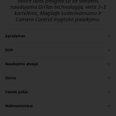
Velore odos pinigine su be vandens
naudojama DriTan technologija, vieta 2–3
kortelėms, MagSafe suderinamumu ir
Camera Control mygtuko palaikymu.
Aprašymas
DUK
Naudojimo atvejai
Skirta
Vaizdo įrašai
Mažmenininkai