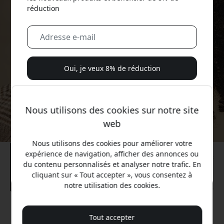
réduction
Oui, je veux 8% de réduction
Nous ne vous enverrons jamais de spam. En vous
inscrivant, vous acceptez de recevoir occasionnellement
Nous utilisons des cookies sur notre site
des e-mails marketing, des séries éducatives et des offres
web
spéciales.
Nous utilisons des cookies pour améliorer votre
Non, je préfère payer le prix fort.
expérience de navigation, afficher des annonces ou
du contenu personnalisés et analyser notre trafic. En
cliquant sur « Tout accepter », vous consentez à
notre utilisation des cookies.
Prix conseillé
Tout accepter