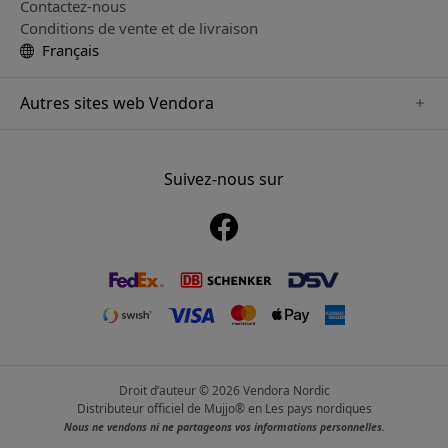
Contactez-nous
Conditions de vente et de livraison
Français
Autres sites web Vendora
www.paperlike.se
www.satechi.se
Suivez-nous sur
www.clickandgrow.se
www.playshifu.se
www.nordicsmartlight.se
www.myfirst.se
www.herqs.se
Droit d’auteur © 2026 Vendora Nordic
Distributeur officiel de Mujjo® en Les pays nordiques
Nous ne vendons ni ne partageons vos informations personnelles.