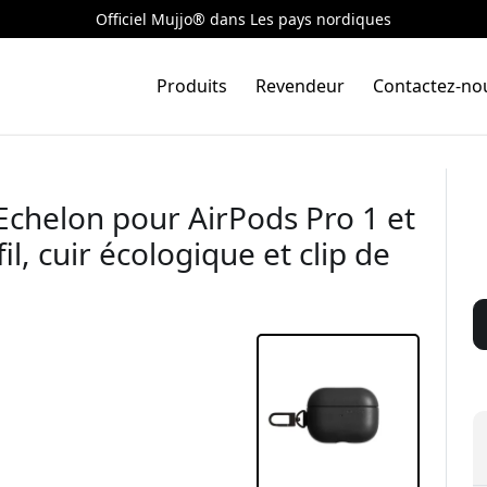
Officiel Mujjo® dans Les pays nordiques
Produits
Revendeur
Contactez-no
 Echelon pour AirPods Pro 1 et
l, cuir écologique et clip de