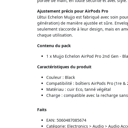
portée de main, en toute sécurité et avec style.
Ajustement précis pour AirPods Pro
L’étui Echelon Mujjo est fabriqué avec soin pour 
génération) de manière ajustée et sûre. Envel
seulement s’accorde à leur design, mais en amél
chaque utilisation.
Contenu du pack
1 x Mujjo Echelon AirPod Pro 2nd Gen - Bl
Caractéristiques du produit
Couleur : Black
Compatibilité : boîtiers AirPods Pro (1re &
Matériau : cuir Eco, tanné végétal
Charge : compatible avec la recharge sans 
Faits
EAN: 5060487085674
Catégorie: Electronics > Audio > Audio Ac