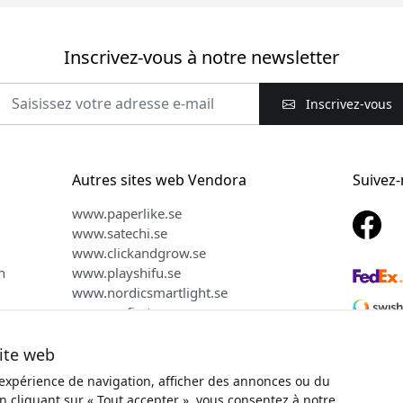
Inscrivez-vous à notre newsletter
Inscrivez-vous
Autres sites web Vendora
Suivez
www.paperlike.se
www.satechi.se
www.clickandgrow.se
n
www.playshifu.se
www.nordicsmartlight.se
www.myfirst.se
www.herqs.se
site web
 expérience de navigation, afficher des annonces ou du
En cliquant sur « Tout accepter », vous consentez à notre