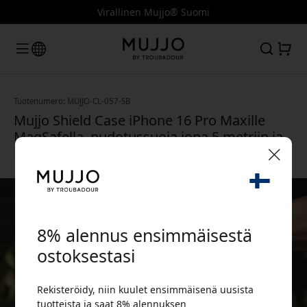
Virallinen Mujjo® Suomi
Tuotenumero: MUJJO-CL-057-SB
Mujjo Shield Case iPhone 16 Pro Maxille
MagSafella, pudotussuoja jopa 5 metriin ja
MIL-STD-810-sertifiointi - Teräksen sininen
🎉 Alennuskoodisi:
8% alennus ensimmäisestä
ostoksestasi
Rekisteröidy, niin kuulet ensimmäisenä uusista
Käytä tätä koodia kassalla saadaksesi 8%
tuotteista ja saat 8% alennuksen
alennuksen.