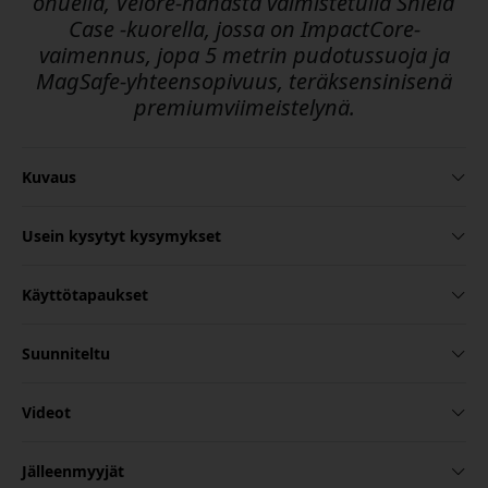
ohuella, Velore-nahasta valmistetulla Shield
Case -kuorella, jossa on ImpactCore-
vaimennus, jopa 5 metrin pudotussuoja ja
MagSafe-yhteensopivuus, teräksensinisenä
premiumviimeistelynä.
Kuvaus
Usein kysytyt kysymykset
Käyttötapaukset
Suunniteltu
Videot
Jälleenmyyjät