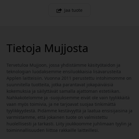
Jaa tuote
Tietoja Mujjosta
Tervetuloa Mujjoon, jossa yhdistämme käsityötaidon ja
teknologian luodaksemme ensiluokkaisia lisävarusteita
Applen laitteisiin. Vuonna 2011 perustettu intohimomme on
suunnitella tuotteita, jotka parantavat jokapäiväisiä
kokemuksia ja säilyttävät samalla ajattoman estetiikan.
Nahkakotelomme ja -suojuksemme eivät ole vain tyylikkäitä
vaan myös toimivia, ja ne tarjoavat suojaa tinkimättä
tyylikkyydestä. Pidämme kestävyyttä ja laatua ensisijaisina ja
varmistamme, että jokainen tuote on valmistettu
huolellisesti ja tarkasti. Liity joukkoomme juhlimaan tyylin ja
toiminnallisuuden liittoa rakkaille laitteillesi.