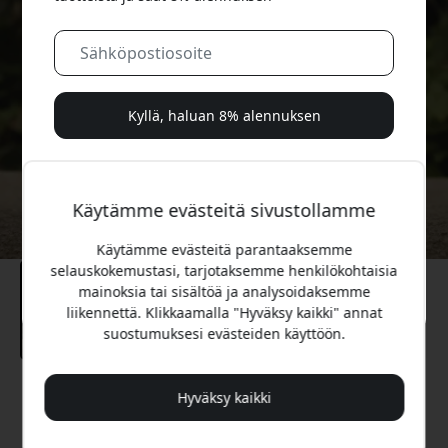
Kyllä, haluan 8% alennuksen
Emme koskaan spämmää sinua. Rekisteröitymällä
hyväksyt satunnaiset markkinointisähköpostit, opastavat
Käytämme evästeitä sivustollamme
sarjat ja erikoistarjoukset.
Käytämme evästeitä parantaaksemme
Ei, maksan mieluummin täyden hinnan.
selauskokemustasi, tarjotaksemme henkilökohtaisia
mainoksia tai sisältöä ja analysoidaksemme
liikennettä. Klikkaamalla "Hyväksy kaikki" annat
suostumuksesi evästeiden käyttöön.
Suositeltava hinta
Hyväksy kaikki
59.99 EUR