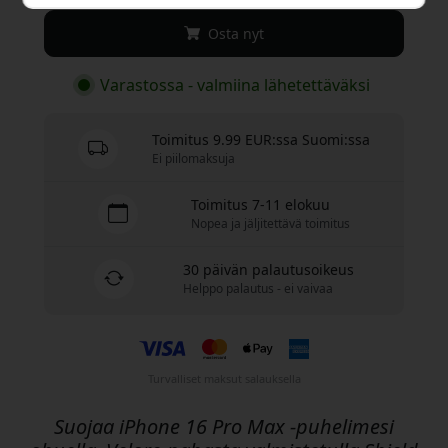
Osta nyt
Varastossa - valmiina lähetettäväksi
Toimitus 9.99 EUR:ssa Suomi:ssa
Ei piilomaksuja
Toimitus 7-11 elokuu
Nopea ja jäljitettävä toimitus
30 päivän palautusoikeus
Helppo palautus - ei vaivaa
Turvalliset maksut salauksella
Suojaa iPhone 16 Pro Max -puhelimesi