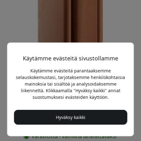
Käytämme evästeitä sivustollamme
Käytämme evästeitä parantaaksemme
selauskokemustasi, tarjotaksemme henkilökohtaisia
mainoksia tai sisältöä ja analysoidaksemme
liikennettä. Klikkaamalla "Hyväksy kaikki" annat
Suositeltava hinta
suostumuksesi evästeiden käyttöön.
29.99 EUR
Hyväksy kaikki
Osta nyt
Varastossa - valmiina lähetettäväksi