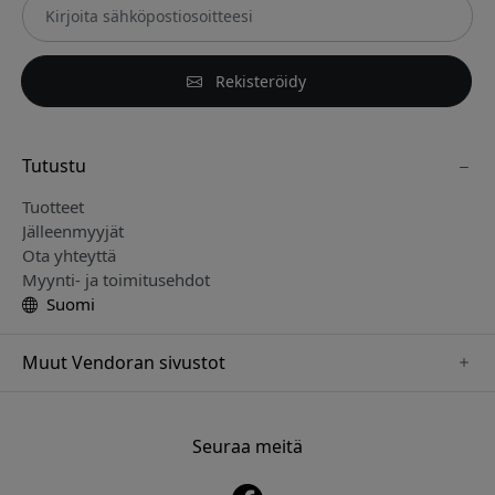
Rekisteröidy
Tutustu
Tuotteet
Jälleenmyyjät
Ota yhteyttä
Myynti- ja toimitusehdot
Suomi
Muut Vendoran sivustot
www.paperlike.se
www.satechi.se
Seuraa meitä
www.clickandgrow.se
www.playshifu.se