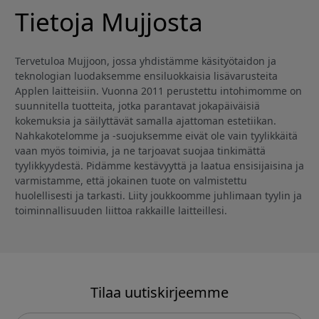
Tietoja Mujjosta
Tervetuloa Mujjoon, jossa yhdistämme käsityötaidon ja
teknologian luodaksemme ensiluokkaisia lisävarusteita
Applen laitteisiin. Vuonna 2011 perustettu intohimomme on
suunnitella tuotteita, jotka parantavat jokapäiväisiä
kokemuksia ja säilyttävät samalla ajattoman estetiikan.
Nahkakotelomme ja -suojuksemme eivät ole vain tyylikkäitä
vaan myös toimivia, ja ne tarjoavat suojaa tinkimättä
tyylikkyydestä. Pidämme kestävyyttä ja laatua ensisijaisina ja
varmistamme, että jokainen tuote on valmistettu
huolellisesti ja tarkasti. Liity joukkoomme juhlimaan tyylin ja
toiminnallisuuden liittoa rakkaille laitteillesi.
Tilaa uutiskirjeemme