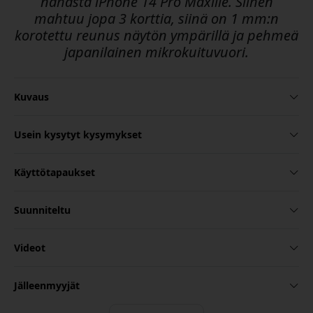
nahasta iPhone 14 Pro Maxille. Siihen
mahtuu jopa 3 korttia, siinä on 1 mm:n
korotettu reunus näytön ympärillä ja pehmeä
japanilainen mikrokuituvuori.
Kuvaus
Usein kysytyt kysymykset
Käyttötapaukset
Suunniteltu
Videot
Jälleenmyyjät