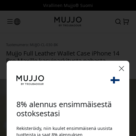
Virallinen Mujjo® Suomi
Tuotenumero: MUJJO-CL-030-BK
Mujjo Full Leather Wallet Case iPhone 14
Pro Maxille kasviparkitusta nahasta,
korttitaskulla ja korotetulla reunalla - Musta
🎉 Alennuskoodisi:
8% alennus ensimmäisestä
ostoksestasi
Rekisteröidy, niin kuulet ensimmäisenä uusista
Käytä tätä koodia kassalla saadaksesi 8%
tuotteista ja saat 8% alennuksen
alennuksen.