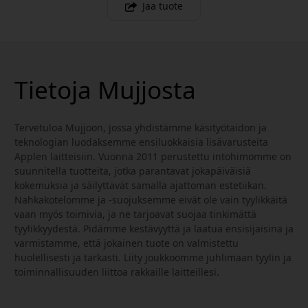
Jaa tuote
Tietoja Mujjosta
Tervetuloa Mujjoon, jossa yhdistämme käsityötaidon ja
teknologian luodaksemme ensiluokkaisia lisävarusteita
Applen laitteisiin. Vuonna 2011 perustettu intohimomme on
suunnitella tuotteita, jotka parantavat jokapäiväisiä
kokemuksia ja säilyttävät samalla ajattoman estetiikan.
Nahkakotelomme ja -suojuksemme eivät ole vain tyylikkäitä
vaan myös toimivia, ja ne tarjoavat suojaa tinkimättä
tyylikkyydestä. Pidämme kestävyyttä ja laatua ensisijaisina ja
varmistamme, että jokainen tuote on valmistettu
huolellisesti ja tarkasti. Liity joukkoomme juhlimaan tyylin ja
toiminnallisuuden liittoa rakkaille laitteillesi.