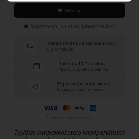
Osta nyt
Varastossa - valmiina lähetettäväksi
Toimitus 9.99 EUR:ssa Suomi:ssa
Ei piilomaksuja
Toimitus 10-12 elokuu
Nopea ja jäljitettävä toimitus
30 päivän palautusoikeus
Helppo palautus - ei vaivaa
Turvalliset maksut salauksella
Tyylikäs lompakkokotelo kasviparkitusta