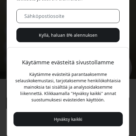
Kyllä, haluan 8% alennuksen
Emme koskaan spämmää sinua. Rekisteröitymällä
hyväksyt satunnaiset markkinointisähköpostit, opastavat
Käytämme evästeitä sivustollamme
sarjat ja erikoistarjoukset.
Käytämme evästeitä parantaaksemme
Ei, maksan mieluummin täyden hinnan.
selauskokemustasi, tarjotaksemme henkilökohtaisia
mainoksia tai sisältöä ja analysoidaksemme
liikennettä. Klikkaamalla "Hyväksy kaikki" annat
suostumuksesi evästeiden käyttöön.
Hyväksy kaikki
Suositeltava hinta
34.99 EUR